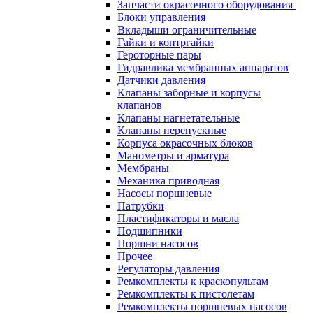
Запчасти окрасочного оборудования
Блоки управления
Вкладыши ограничительные
Гайки и контргайки
Героторные пары
Гидравлика мембранных аппаратов
Датчики давления
Клапаны заборные и корпусы
клапанов
Клапаны нагнетательные
Клапаны перепускные
Корпуса окрасочных блоков
Манометры и арматура
Мембраны
Механика приводная
Насосы поршневые
Патрубки
Пластификаторы и масла
Подшипники
Поршни насосов
Прочее
Регуляторы давления
Ремкомплекты к краскопультам
Ремкомплекты к пистолетам
Ремкомплекты поршневых насосов