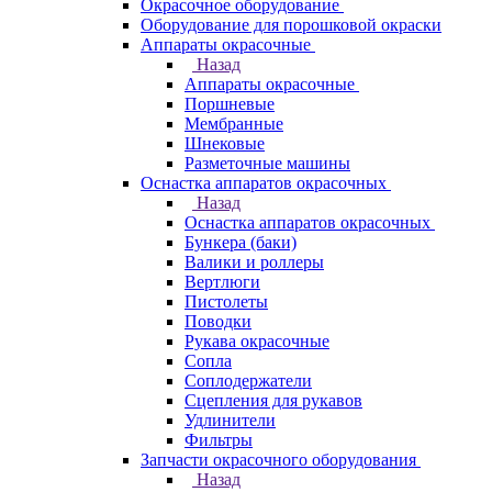
Окрасочное оборудование
Оборудование для порошковой окраски
Аппараты окрасочные
Назад
Аппараты окрасочные
Поршневые
Мембранные
Шнековые
Разметочные машины
Оснастка аппаратов окрасочных
Назад
Оснастка аппаратов окрасочных
Бункера (баки)
Валики и роллеры
Вертлюги
Пистолеты
Поводки
Рукава окрасочные
Сопла
Соплодержатели
Сцепления для рукавов
Удлинители
Фильтры
Запчасти окрасочного оборудования
Назад