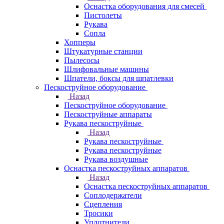
Оснастка оборудования для смесей
Пистолеты
Рукава
Сопла
Хопперы
Штукатурные станции
Пылесосы
Шлифовальные машины
Шпатели, боксы для шпатлевки
Пескоструйное оборудование
Назад
Пескоструйное оборудование
Пескоструйные аппараты
Рукава пескоструйные
Назад
Рукава пескоструйные
Рукава пескоструйные
Рукава воздушные
Оснастка пескоструйных аппаратов
Назад
Оснастка пескоструйных аппаратов
Соплодержатели
Сцепления
Тросики
Уплотнители