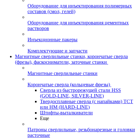
Оборудование для инъектирования полимерных
составов (смол, гелей)
Оборудование для инъектирования цементных
растворов
Инъекционные пакеры
Комплектующие и запчасти
Магнитные сверлильные станки, корончатые сверла
(фрезы), фаскосниматели, заточные станки
Магнитные сверлильные станки
Корончатые сверла (кольцевые фрезы)
Сверла из быстрорежущей стали HSS
(GOLD-LINE, SILVER-LINE)
Твердосплавные сверла (с напайками) ТСТ
или HM (HARD-LINE)
Штифты-выталкиватели
Еще
Патроны сверлильные, резьбонарезные и головки
расточные