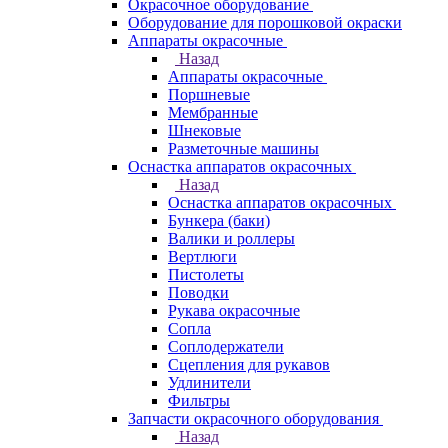
Окрасочное оборудование
Оборудование для порошковой окраски
Аппараты окрасочные
Назад
Аппараты окрасочные
Поршневые
Мембранные
Шнековые
Разметочные машины
Оснастка аппаратов окрасочных
Назад
Оснастка аппаратов окрасочных
Бункера (баки)
Валики и роллеры
Вертлюги
Пистолеты
Поводки
Рукава окрасочные
Сопла
Соплодержатели
Сцепления для рукавов
Удлинители
Фильтры
Запчасти окрасочного оборудования
Назад