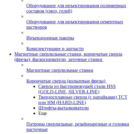
Оборудование для инъектирования полимерных
составов (смол, гелей)
Оборудование для инъектирования цементных
растворов
Инъекционные пакеры
Комплектующие и запчасти
Магнитные сверлильные станки, корончатые сверла
(фрезы), фаскосниматели, заточные станки
Магнитные сверлильные станки
Корончатые сверла (кольцевые фрезы)
Сверла из быстрорежущей стали HSS
(GOLD-LINE, SILVER-LINE)
Твердосплавные сверла (с напайками) ТСТ
или HM (HARD-LINE)
Штифты-выталкиватели
Еще
Патроны сверлильные, резьбонарезные и головки
расточные