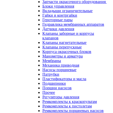
Запчасти окрасочного оборудования
Блоки управления
Вкладыши ограничительные
Гайки и контргайки
Героторные пары
Гидравлика мембранных аппаратов
Датчики давления
Клапаны заборные и корпусы
клапанов
Клапаны нагнетательные
Клапаны перепускные
Корпуса окрасочных блоков
Манометры и арматура
Мембраны
Механика приводная
Насосы поршневые
Патрубки
Пластификаторы и масла
Подшипники
Поршни насосов
Прочее
Регуляторы давления
Ремкомплекты к краскопультам
Ремкомплекты к пистолетам
Ремкомплекты поршневых насосов