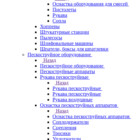
Оснастка оборудования для смесей
Пистолеты
Рукава
Сопла
Хопперы
Штукатурные станции
Пылесосы
Шлифовальные машины
Шпатели, боксы для шпатлевки
Пескоструйное оборудование
Назад
Пескоструйное оборудование
Пескоструйные аппараты
Рукава пескоструйные
Назад
Рукава пескоструйные
Рукава пескоструйные
Рукава воздушные
Оснастка пескоструйных аппаратов
Назад
Оснастка пескоструйных аппаратов
Соплодержатели
Сцепления
Тросики
Уплотнители