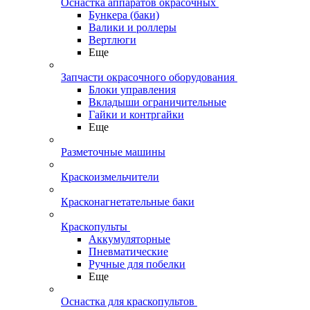
Оснастка аппаратов окрасочных
Бункера (баки)
Валики и роллеры
Вертлюги
Еще
Запчасти окрасочного оборудования
Блоки управления
Вкладыши ограничительные
Гайки и контргайки
Еще
Разметочные машины
Краскоизмельчители
Красконагнетательные баки
Краскопульты
Аккумуляторные
Пневматические
Ручные для побелки
Еще
Оснастка для краскопультов