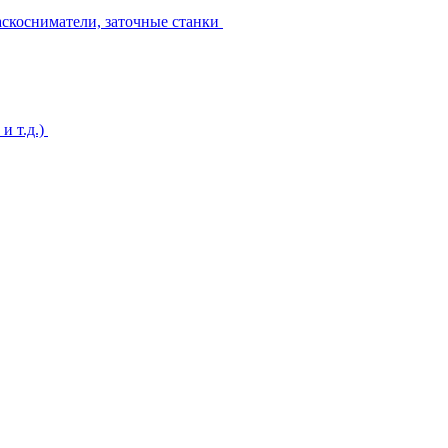
аскосниматели, заточные станки
и т.д.)