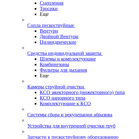
Сцепления
Тросики
Еще
Сопла пескоструйные
Вентури
Двойной Вентури
Цилиндрические
Средства индивидуальной защиты
Шлемы и комплектующие
Комбинезоны
Фильтры для дыхания
Еще
Камеры струйной очистки
КСО эжекторного (инжекторного) типа
КСО напорного типа
Комплектующие к КСО
Системы сбора и рекуперации абразива
Устройства для внутренней очистки труб
Запчасти к пескоструйному оборудованию