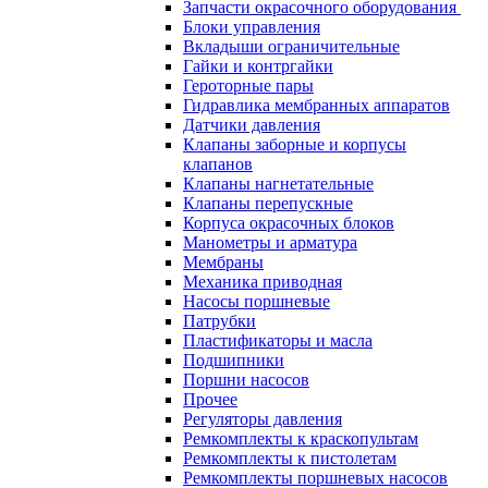
Запчасти окрасочного оборудования
Блоки управления
Вкладыши ограничительные
Гайки и контргайки
Героторные пары
Гидравлика мембранных аппаратов
Датчики давления
Клапаны заборные и корпусы
клапанов
Клапаны нагнетательные
Клапаны перепускные
Корпуса окрасочных блоков
Манометры и арматура
Мембраны
Механика приводная
Насосы поршневые
Патрубки
Пластификаторы и масла
Подшипники
Поршни насосов
Прочее
Регуляторы давления
Ремкомплекты к краскопультам
Ремкомплекты к пистолетам
Ремкомплекты поршневых насосов