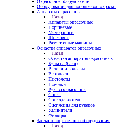
Окрасочное оборудование
Оборудование для порошковой окраски
Аппараты окрасочные
Назад
Аппараты окрасочные
Поршневые
Мембранные
Шнековые
Разметочные машины
Оснастка аппаратов окрасочных
Назад
Оснастка аппаратов окрасочных
Бункера (баки)
Валики и роллеры
Вертлюги
Пистолеты
Поводки
Рукава окрасочные
Сопла
Соплодержатели
Сцепления для рукавов
Удлинители
Фильтры
Запчасти окрасочного оборудования
Назад