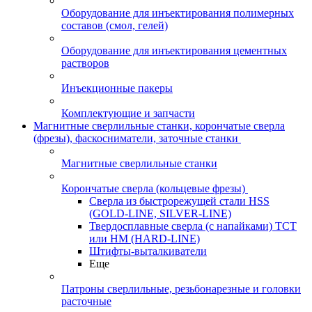
Оборудование для инъектирования полимерных
составов (смол, гелей)
Оборудование для инъектирования цементных
растворов
Инъекционные пакеры
Комплектующие и запчасти
Магнитные сверлильные станки, корончатые сверла
(фрезы), фаскосниматели, заточные станки
Магнитные сверлильные станки
Корончатые сверла (кольцевые фрезы)
Сверла из быстрорежущей стали HSS
(GOLD-LINE, SILVER-LINE)
Твердосплавные сверла (с напайками) ТСТ
или HM (HARD-LINE)
Штифты-выталкиватели
Еще
Патроны сверлильные, резьбонарезные и головки
расточные