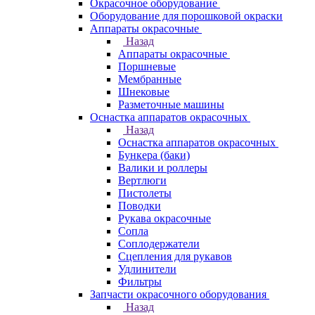
Окрасочное оборудование
Оборудование для порошковой окраски
Аппараты окрасочные
Назад
Аппараты окрасочные
Поршневые
Мембранные
Шнековые
Разметочные машины
Оснастка аппаратов окрасочных
Назад
Оснастка аппаратов окрасочных
Бункера (баки)
Валики и роллеры
Вертлюги
Пистолеты
Поводки
Рукава окрасочные
Сопла
Соплодержатели
Сцепления для рукавов
Удлинители
Фильтры
Запчасти окрасочного оборудования
Назад