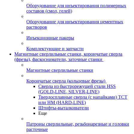
Оборудование для инъектирования полимерных
составов (смол, гелей)
Оборудование для инъектирования цементных
растворов
Инъекционные пакеры
Комплектующие и запчасти
Магнитные сверлильные станки, корончатые сверла
(фрезы), фаскосниматели, заточные станки
Магнитные сверлильные станки
Корончатые сверла (кольцевые фрезы)
Сверла из быстрорежущей стали HSS
(GOLD-LINE, SILVER-LINE)
Твердосплавные сверла (с напайками) ТСТ
или HM (HARD-LINE)
Штифты-выталкиватели
Еще
Патроны сверлильные, резьбонарезные и головки
расточные