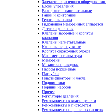
Запчасти окрасочного оборудования
Блоки управления
Вкладыши ограничительные
Гайки и контргайки
Героторные пары
Гидравлика мембранных аппаратов
Датчики давления
Клапаны заборные и корпусы
клапанов
Клапаны нагнетательные
Клапаны перепускные
Корпуса окрасочных блоков
Манометры и арматура
Мембраны
Механика приводная
Насосы поршневые
Патрубки
Пластификаторы и масла
Подшипники
Поршни насосов
Прочее
Регуляторы давления
Ремкомплекты к краскопультам
Ремкомплекты к пистолетам
Ремкомплекты поршневых насосов