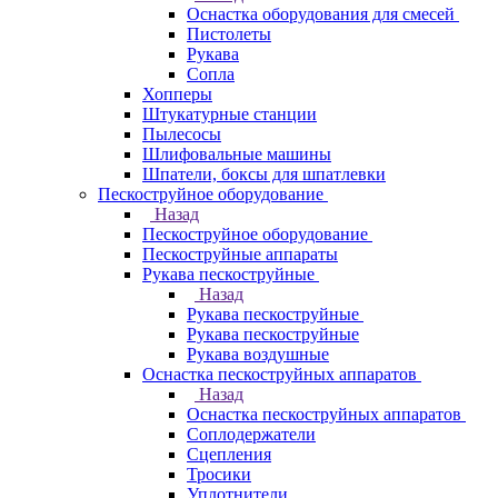
Оснастка оборудования для смесей
Пистолеты
Рукава
Сопла
Хопперы
Штукатурные станции
Пылесосы
Шлифовальные машины
Шпатели, боксы для шпатлевки
Пескоструйное оборудование
Назад
Пескоструйное оборудование
Пескоструйные аппараты
Рукава пескоструйные
Назад
Рукава пескоструйные
Рукава пескоструйные
Рукава воздушные
Оснастка пескоструйных аппаратов
Назад
Оснастка пескоструйных аппаратов
Соплодержатели
Сцепления
Тросики
Уплотнители