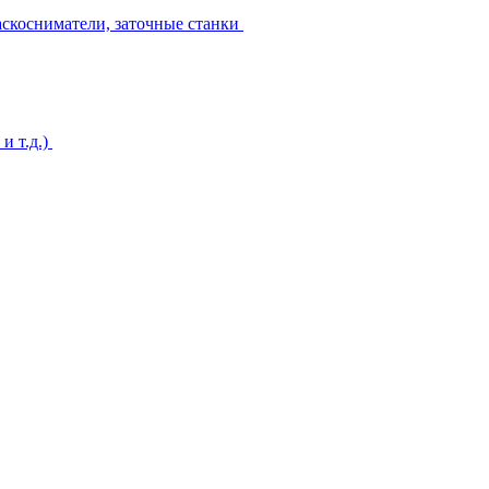
аскосниматели, заточные станки
и т.д.)