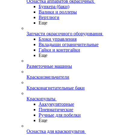
Оснастка аппаратов окрасочных
Бункера (баки)
Валики и роллеры
Вертлюги
Еще
Запчасти окрасочного оборудования
Блоки управления
Вкладыши ограничительные
Гайки и контргайки
Еще
Разметочные машины
Краскоизмельчители
Красконагнетательные баки
Краскопульты
Аккумуляторные
Пневматические
Ручные для побелки
Еще
Оснастка для краскопультов