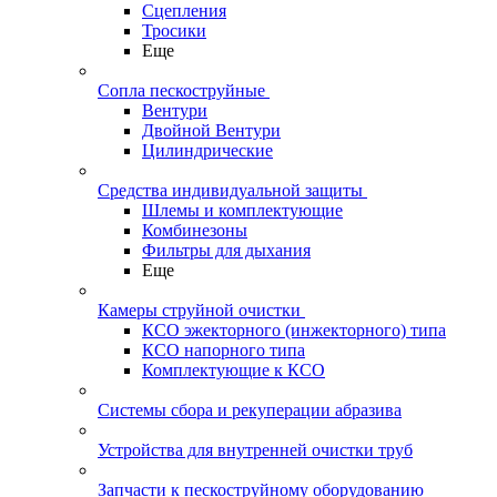
Сцепления
Тросики
Еще
Сопла пескоструйные
Вентури
Двойной Вентури
Цилиндрические
Средства индивидуальной защиты
Шлемы и комплектующие
Комбинезоны
Фильтры для дыхания
Еще
Камеры струйной очистки
КСО эжекторного (инжекторного) типа
КСО напорного типа
Комплектующие к КСО
Системы сбора и рекуперации абразива
Устройства для внутренней очистки труб
Запчасти к пескоструйному оборудованию