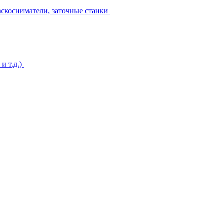
аскосниматели, заточные станки
и т.д.)