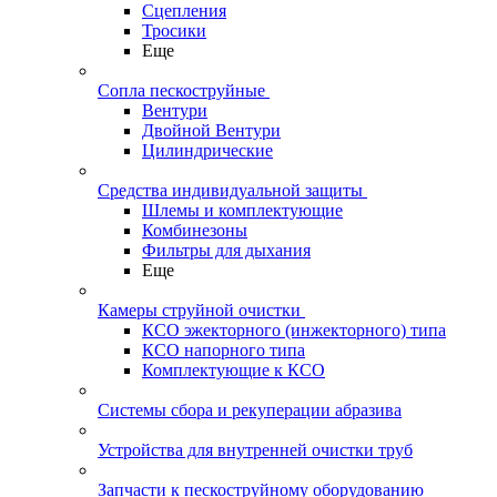
Сцепления
Тросики
Еще
Сопла пескоструйные
Вентури
Двойной Вентури
Цилиндрические
Средства индивидуальной защиты
Шлемы и комплектующие
Комбинезоны
Фильтры для дыхания
Еще
Камеры струйной очистки
КСО эжекторного (инжекторного) типа
КСО напорного типа
Комплектующие к КСО
Системы сбора и рекуперации абразива
Устройства для внутренней очистки труб
Запчасти к пескоструйному оборудованию