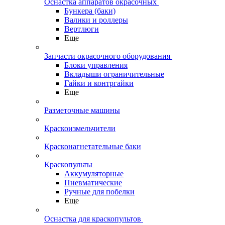
Оснастка аппаратов окрасочных
Бункера (баки)
Валики и роллеры
Вертлюги
Еще
Запчасти окрасочного оборудования
Блоки управления
Вкладыши ограничительные
Гайки и контргайки
Еще
Разметочные машины
Краскоизмельчители
Красконагнетательные баки
Краскопульты
Аккумуляторные
Пневматические
Ручные для побелки
Еще
Оснастка для краскопультов