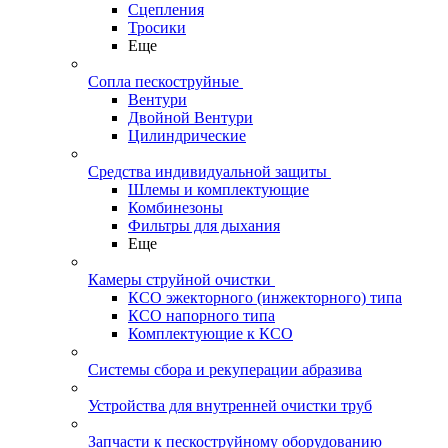
Сцепления
Тросики
Еще
Сопла пескоструйные
Вентури
Двойной Вентури
Цилиндрические
Средства индивидуальной защиты
Шлемы и комплектующие
Комбинезоны
Фильтры для дыхания
Еще
Камеры струйной очистки
КСО эжекторного (инжекторного) типа
КСО напорного типа
Комплектующие к КСО
Системы сбора и рекуперации абразива
Устройства для внутренней очистки труб
Запчасти к пескоструйному оборудованию