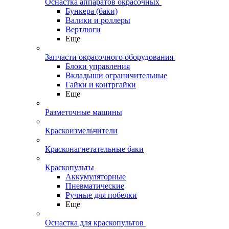
Оснастка аппаратов окрасочных
Бункера (баки)
Валики и роллеры
Вертлюги
Еще
Запчасти окрасочного оборудования
Блоки управления
Вкладыши ограничительные
Гайки и контргайки
Еще
Разметочные машины
Краскоизмельчители
Красконагнетательные баки
Краскопульты
Аккумуляторные
Пневматические
Ручные для побелки
Еще
Оснастка для краскопультов