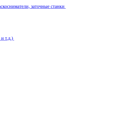
аскосниматели, заточные станки
и т.д.)