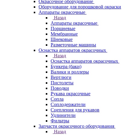
Окрасочное оборудование
Оборудование для порошковой окраски
Аппараты окрасочные
Назад
Аппараты окрасочные
Поршневые
Мембранные
Шнековые
Разметочные машины
Оснастка аппаратов окрасочных
Назад
Оснастка аппаратов окрасочных
Бункера (баки)
Валики и роллеры
Вертлюги
Пистолеты
Поводки
Рукава окрасочные
Сопла
Соплодержатели
Сцепления для рукавов
Удлинители
Фильтры
Запчасти окрасочного оборудования
Назад