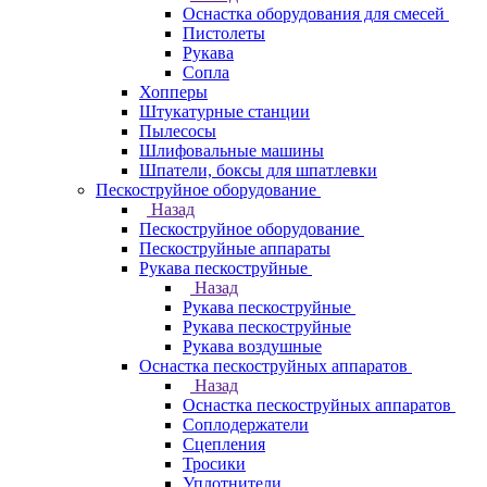
Оснастка оборудования для смесей
Пистолеты
Рукава
Сопла
Хопперы
Штукатурные станции
Пылесосы
Шлифовальные машины
Шпатели, боксы для шпатлевки
Пескоструйное оборудование
Назад
Пескоструйное оборудование
Пескоструйные аппараты
Рукава пескоструйные
Назад
Рукава пескоструйные
Рукава пескоструйные
Рукава воздушные
Оснастка пескоструйных аппаратов
Назад
Оснастка пескоструйных аппаратов
Соплодержатели
Сцепления
Тросики
Уплотнители