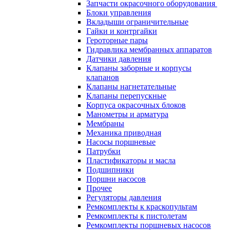
Запчасти окрасочного оборудования
Блоки управления
Вкладыши ограничительные
Гайки и контргайки
Героторные пары
Гидравлика мембранных аппаратов
Датчики давления
Клапаны заборные и корпусы
клапанов
Клапаны нагнетательные
Клапаны перепускные
Корпуса окрасочных блоков
Манометры и арматура
Мембраны
Механика приводная
Насосы поршневые
Патрубки
Пластификаторы и масла
Подшипники
Поршни насосов
Прочее
Регуляторы давления
Ремкомплекты к краскопультам
Ремкомплекты к пистолетам
Ремкомплекты поршневых насосов