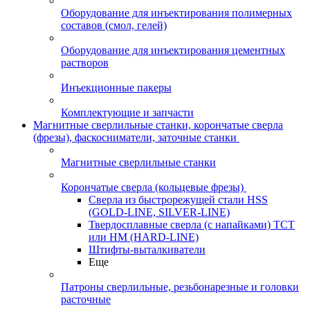
Оборудование для инъектирования полимерных
составов (смол, гелей)
Оборудование для инъектирования цементных
растворов
Инъекционные пакеры
Комплектующие и запчасти
Магнитные сверлильные станки, корончатые сверла
(фрезы), фаскосниматели, заточные станки
Магнитные сверлильные станки
Корончатые сверла (кольцевые фрезы)
Сверла из быстрорежущей стали HSS
(GOLD-LINE, SILVER-LINE)
Твердосплавные сверла (с напайками) ТСТ
или HM (HARD-LINE)
Штифты-выталкиватели
Еще
Патроны сверлильные, резьбонарезные и головки
расточные