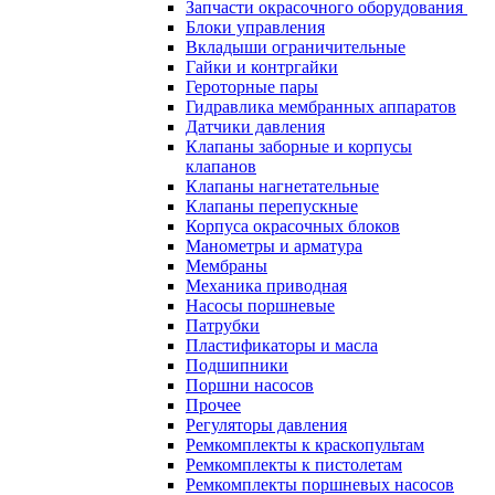
Запчасти окрасочного оборудования
Блоки управления
Вкладыши ограничительные
Гайки и контргайки
Героторные пары
Гидравлика мембранных аппаратов
Датчики давления
Клапаны заборные и корпусы
клапанов
Клапаны нагнетательные
Клапаны перепускные
Корпуса окрасочных блоков
Манометры и арматура
Мембраны
Механика приводная
Насосы поршневые
Патрубки
Пластификаторы и масла
Подшипники
Поршни насосов
Прочее
Регуляторы давления
Ремкомплекты к краскопультам
Ремкомплекты к пистолетам
Ремкомплекты поршневых насосов