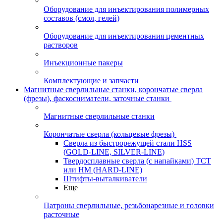
Оборудование для инъектирования полимерных
составов (смол, гелей)
Оборудование для инъектирования цементных
растворов
Инъекционные пакеры
Комплектующие и запчасти
Магнитные сверлильные станки, корончатые сверла
(фрезы), фаскосниматели, заточные станки
Магнитные сверлильные станки
Корончатые сверла (кольцевые фрезы)
Сверла из быстрорежущей стали HSS
(GOLD-LINE, SILVER-LINE)
Твердосплавные сверла (с напайками) ТСТ
или HM (HARD-LINE)
Штифты-выталкиватели
Еще
Патроны сверлильные, резьбонарезные и головки
расточные