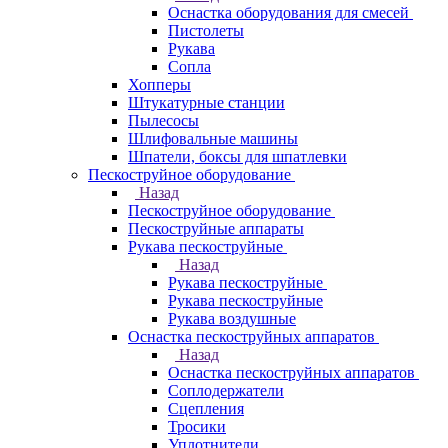
Оснастка оборудования для смесей
Пистолеты
Рукава
Сопла
Хопперы
Штукатурные станции
Пылесосы
Шлифовальные машины
Шпатели, боксы для шпатлевки
Пескоструйное оборудование
Назад
Пескоструйное оборудование
Пескоструйные аппараты
Рукава пескоструйные
Назад
Рукава пескоструйные
Рукава пескоструйные
Рукава воздушные
Оснастка пескоструйных аппаратов
Назад
Оснастка пескоструйных аппаратов
Соплодержатели
Сцепления
Тросики
Уплотнители