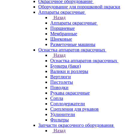
Окрасочное оборудование
Оборудование для порошковой окраски
Аппараты окрасочные
Назад
Аппараты окрасочные
Поршневые
Мембранные
Шнековые
Разметочные машины
Оснастка аппаратов окрасочных
Назад
Оснастка аппаратов окрасочных
Бункера (баки)
Валики и роллеры
Вертлюги
Пистолеты
Поводки
Рукава окрасочные
Сопла
Соплодержатели
Сцепления для рукавов
Удлинители
Фильтры
Запчасти окрасочного оборудования
Назад