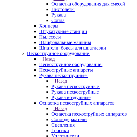
Оснастка оборудования для смесей
Пистолеты
Рукава
Сопла
Хопперы
Штукатурные станции
Пылесосы
Шлифовальные машины
Шпатели, боксы для шпатлевки
Пескоструйное оборудование
Назад
Пескоструйное оборудование
Пескоструйные аппараты
Рукава пескоструйные
Назад
Рукава пескоструйные
Рукава пескоструйные
Рукава воздушные
Оснастка пескоструйных аппаратов
Назад
Оснастка пескоструйных аппаратов
Соплодержатели
Сцепления
Тросики
Уплотнители