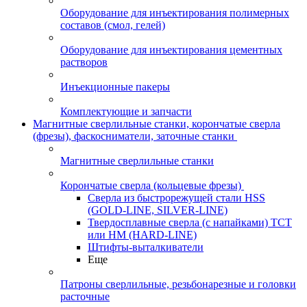
Оборудование для инъектирования полимерных
составов (смол, гелей)
Оборудование для инъектирования цементных
растворов
Инъекционные пакеры
Комплектующие и запчасти
Магнитные сверлильные станки, корончатые сверла
(фрезы), фаскосниматели, заточные станки
Магнитные сверлильные станки
Корончатые сверла (кольцевые фрезы)
Сверла из быстрорежущей стали HSS
(GOLD-LINE, SILVER-LINE)
Твердосплавные сверла (с напайками) ТСТ
или HM (HARD-LINE)
Штифты-выталкиватели
Еще
Патроны сверлильные, резьбонарезные и головки
расточные