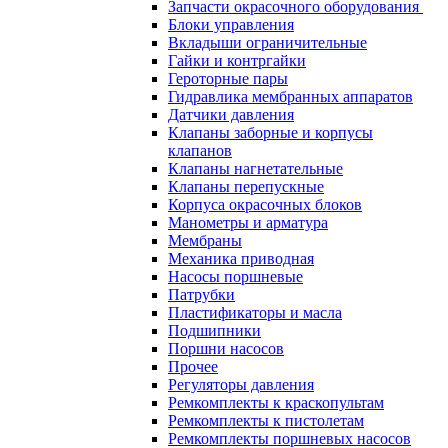
Запчасти окрасочного оборудования
Блоки управления
Вкладыши ограничительные
Гайки и контргайки
Героторные пары
Гидравлика мембранных аппаратов
Датчики давления
Клапаны заборные и корпусы
клапанов
Клапаны нагнетательные
Клапаны перепускные
Корпуса окрасочных блоков
Манометры и арматура
Мембраны
Механика приводная
Насосы поршневые
Патрубки
Пластификаторы и масла
Подшипники
Поршни насосов
Прочее
Регуляторы давления
Ремкомплекты к краскопультам
Ремкомплекты к пистолетам
Ремкомплекты поршневых насосов