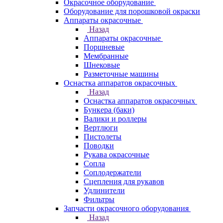
Окрасочное оборудование
Оборудование для порошковой окраски
Аппараты окрасочные
Назад
Аппараты окрасочные
Поршневые
Мембранные
Шнековые
Разметочные машины
Оснастка аппаратов окрасочных
Назад
Оснастка аппаратов окрасочных
Бункера (баки)
Валики и роллеры
Вертлюги
Пистолеты
Поводки
Рукава окрасочные
Сопла
Соплодержатели
Сцепления для рукавов
Удлинители
Фильтры
Запчасти окрасочного оборудования
Назад