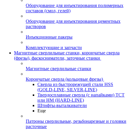
Оборудование для инъектирования полимерных
составов (смол, гелей)
Оборудование для инъектирования цементных
растворов
Инъекционные пакеры
Комплектующие и запчасти
Магнитные сверлильные станки, корончатые сверла
(фрезы), фаскосниматели, заточные станки
Магнитные сверлильные станки
Корончатые сверла (кольцевые фрезы)
Сверла из быстрорежущей стали HSS
(GOLD-LINE, SILVER-LINE)
Твердосплавные сверла (с напайками) ТСТ
или HM (HARD-LINE)
Штифты-выталкиватели
Еще
Патроны сверлильные, резьбонарезные и головки
расточные