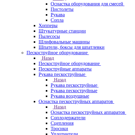
Оснастка оборудования для смесей
Пистолеты
Рукава
Сопла
Хопперы
Штукатурные станции
Пылесосы
Шлифовальные машины
Шпатели, боксы для шпатлевки
Пескоструйное оборудование
Назад
Пескоструйное оборудование
Пескоструйные аппараты
Рукава пескоструйные
Назад
Рукава пескоструйные
Рукава пескоструйные
Рукава воздушные
Оснастка пескоструйных аппаратов
Назад
Оснастка пескоструйных аппаратов
Соплодержатели
Сцепления
Тросики
Уплотнители