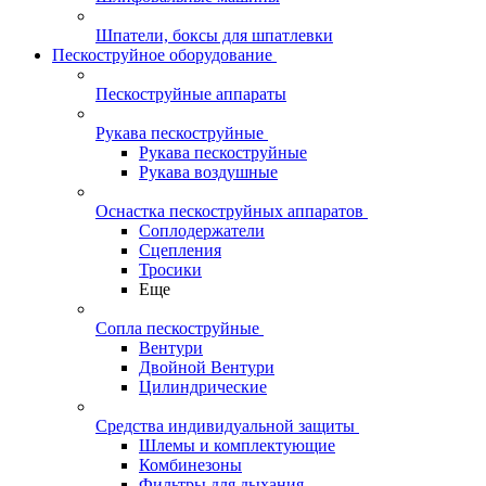
Шпатели, боксы для шпатлевки
Пескоструйное оборудование
Пескоструйные аппараты
Рукава пескоструйные
Рукава пескоструйные
Рукава воздушные
Оснастка пескоструйных аппаратов
Соплодержатели
Сцепления
Тросики
Еще
Сопла пескоструйные
Вентури
Двойной Вентури
Цилиндрические
Средства индивидуальной защиты
Шлемы и комплектующие
Комбинезоны
Фильтры для дыхания