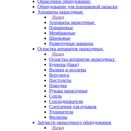
Окрасочное оборудование
Оборудование для порошковой окраски
Аппараты окрасочные
Назад
Аппараты окрасочные
Поршневые
Мембранные
Шнековые
Разметочные машины
Оснастка аппаратов окрасочных
Назад
Оснастка аппаратов окрасочных
Бункера (баки)
Валики и роллеры
Вертлюги
Пистолеты
Поводки
Рукава окрасочные
Сопла
Соплодержатели
Сцепления для рукавов
Удлинители
Фильтры
Запчасти окрасочного оборудования
Назад