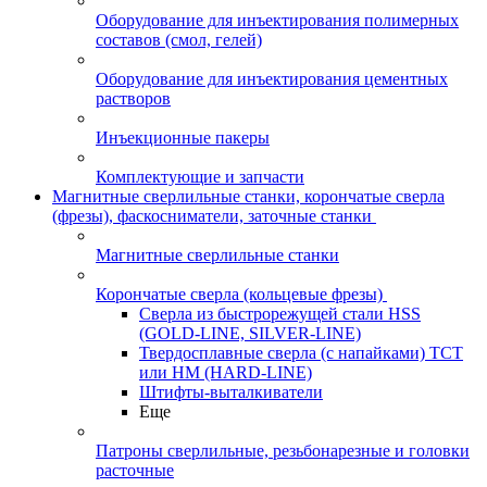
Оборудование для инъектирования полимерных
составов (смол, гелей)
Оборудование для инъектирования цементных
растворов
Инъекционные пакеры
Комплектующие и запчасти
Магнитные сверлильные станки, корончатые сверла
(фрезы), фаскосниматели, заточные станки
Магнитные сверлильные станки
Корончатые сверла (кольцевые фрезы)
Сверла из быстрорежущей стали HSS
(GOLD-LINE, SILVER-LINE)
Твердосплавные сверла (с напайками) ТСТ
или HM (HARD-LINE)
Штифты-выталкиватели
Еще
Патроны сверлильные, резьбонарезные и головки
расточные