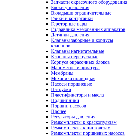
Запчасти окрасочного оборудования
Блоки управления
Вкладыши ограничительные
Гайки и контргайки
Героторные пары
Гидравлика мембранных аппаратов
Датчики давления
Клапаны заборные и корпусы
клапанов
Клапаны нагнетательные
Клапаны перепускные
Корпуса окрасочных блоков
Манометры и арматура
Мембраны
Механика приводная
Насосы поршневые
Патрубки
Пластификаторы и масла
Подшипники
Поршни насосов
Прочее
Регуляторы давления
Ремкомплекты к краскопультам
Ремкомплекты к пистолетам
Ремкомплекты поршневых насосов