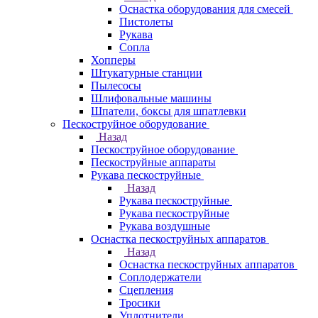
Оснастка оборудования для смесей
Пистолеты
Рукава
Сопла
Хопперы
Штукатурные станции
Пылесосы
Шлифовальные машины
Шпатели, боксы для шпатлевки
Пескоструйное оборудование
Назад
Пескоструйное оборудование
Пескоструйные аппараты
Рукава пескоструйные
Назад
Рукава пескоструйные
Рукава пескоструйные
Рукава воздушные
Оснастка пескоструйных аппаратов
Назад
Оснастка пескоструйных аппаратов
Соплодержатели
Сцепления
Тросики
Уплотнители