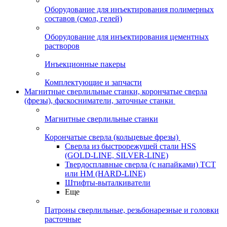
Оборудование для инъектирования полимерных
составов (смол, гелей)
Оборудование для инъектирования цементных
растворов
Инъекционные пакеры
Комплектующие и запчасти
Магнитные сверлильные станки, корончатые сверла
(фрезы), фаскосниматели, заточные станки
Магнитные сверлильные станки
Корончатые сверла (кольцевые фрезы)
Сверла из быстрорежущей стали HSS
(GOLD-LINE, SILVER-LINE)
Твердосплавные сверла (с напайками) ТСТ
или HM (HARD-LINE)
Штифты-выталкиватели
Еще
Патроны сверлильные, резьбонарезные и головки
расточные