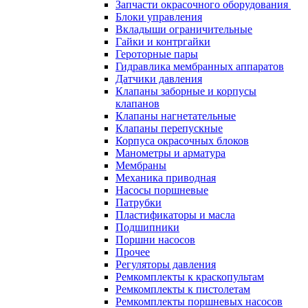
Запчасти окрасочного оборудования
Блоки управления
Вкладыши ограничительные
Гайки и контргайки
Героторные пары
Гидравлика мембранных аппаратов
Датчики давления
Клапаны заборные и корпусы
клапанов
Клапаны нагнетательные
Клапаны перепускные
Корпуса окрасочных блоков
Манометры и арматура
Мембраны
Механика приводная
Насосы поршневые
Патрубки
Пластификаторы и масла
Подшипники
Поршни насосов
Прочее
Регуляторы давления
Ремкомплекты к краскопультам
Ремкомплекты к пистолетам
Ремкомплекты поршневых насосов