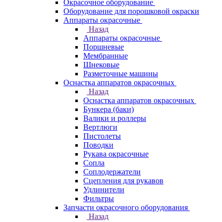
Окрасочное оборудование
Оборудование для порошковой окраски
Аппараты окрасочные
Назад
Аппараты окрасочные
Поршневые
Мембранные
Шнековые
Разметочные машины
Оснастка аппаратов окрасочных
Назад
Оснастка аппаратов окрасочных
Бункера (баки)
Валики и роллеры
Вертлюги
Пистолеты
Поводки
Рукава окрасочные
Сопла
Соплодержатели
Сцепления для рукавов
Удлинители
Фильтры
Запчасти окрасочного оборудования
Назад