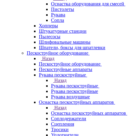
Оснастка оборудования для смесей
Пистолеты
Рукава
Сопла
Хопперы
Штукатурные станции
Пылесосы
Шлифовальные машины
Шпатели, боксы для шпатлевки
Пескоструйное оборудование
Назад
Пескоструйное оборудование
Пескоструйные аппараты
Рукава пескоструйные
Назад
Рукава пескоструйные
Рукава пескоструйные
Рукава воздушные
Оснастка пескоструйных аппаратов
Назад
Оснастка пескоструйных аппаратов
Соплодержатели
Сцепления
Тросики
Уплотнители