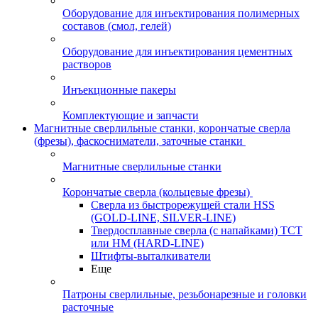
Оборудование для инъектирования полимерных
составов (смол, гелей)
Оборудование для инъектирования цементных
растворов
Инъекционные пакеры
Комплектующие и запчасти
Магнитные сверлильные станки, корончатые сверла
(фрезы), фаскосниматели, заточные станки
Магнитные сверлильные станки
Корончатые сверла (кольцевые фрезы)
Сверла из быстрорежущей стали HSS
(GOLD-LINE, SILVER-LINE)
Твердосплавные сверла (с напайками) ТСТ
или HM (HARD-LINE)
Штифты-выталкиватели
Еще
Патроны сверлильные, резьбонарезные и головки
расточные