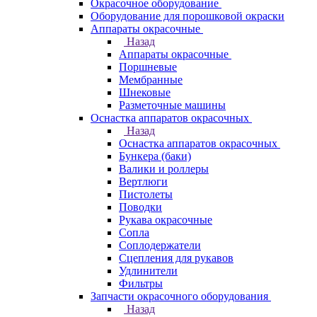
Окрасочное оборудование
Оборудование для порошковой окраски
Аппараты окрасочные
Назад
Аппараты окрасочные
Поршневые
Мембранные
Шнековые
Разметочные машины
Оснастка аппаратов окрасочных
Назад
Оснастка аппаратов окрасочных
Бункера (баки)
Валики и роллеры
Вертлюги
Пистолеты
Поводки
Рукава окрасочные
Сопла
Соплодержатели
Сцепления для рукавов
Удлинители
Фильтры
Запчасти окрасочного оборудования
Назад