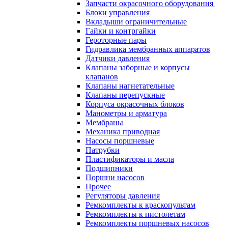
Запчасти окрасочного оборудования
Блоки управления
Вкладыши ограничительные
Гайки и контргайки
Героторные пары
Гидравлика мембранных аппаратов
Датчики давления
Клапаны заборные и корпусы
клапанов
Клапаны нагнетательные
Клапаны перепускные
Корпуса окрасочных блоков
Манометры и арматура
Мембраны
Механика приводная
Насосы поршневые
Патрубки
Пластификаторы и масла
Подшипники
Поршни насосов
Прочее
Регуляторы давления
Ремкомплекты к краскопультам
Ремкомплекты к пистолетам
Ремкомплекты поршневых насосов