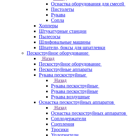
Оснастка оборудования для смесей
Пистолеты
Рукава
Сопла
Хопперы
Штукатурные станции
Пылесосы
Шлифовальные машины
Шпатели, боксы для шпатлевки
Пескоструйное оборудование
Назад
Пескоструйное оборудование
Пескоструйные аппараты
Рукава пескоструйные
Назад
Рукава пескоструйные
Рукава пескоструйные
Рукава воздушные
Оснастка пескоструйных аппаратов
Назад
Оснастка пескоструйных аппаратов
Соплодержатели
Сцепления
Тросики
Уплотнители