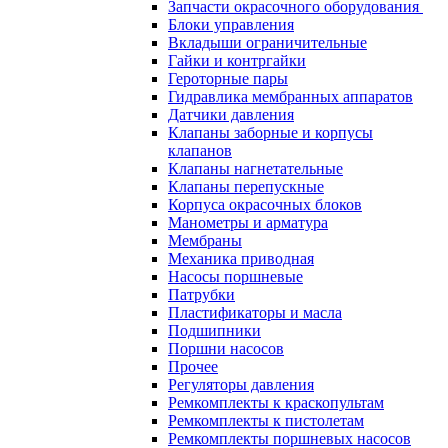
Запчасти окрасочного оборудования
Блоки управления
Вкладыши ограничительные
Гайки и контргайки
Героторные пары
Гидравлика мембранных аппаратов
Датчики давления
Клапаны заборные и корпусы
клапанов
Клапаны нагнетательные
Клапаны перепускные
Корпуса окрасочных блоков
Манометры и арматура
Мембраны
Механика приводная
Насосы поршневые
Патрубки
Пластификаторы и масла
Подшипники
Поршни насосов
Прочее
Регуляторы давления
Ремкомплекты к краскопультам
Ремкомплекты к пистолетам
Ремкомплекты поршневых насосов