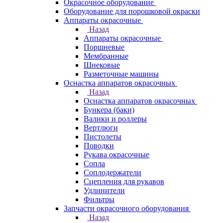
Окрасочное оборудование
Оборудование для порошковой окраски
Аппараты окрасочные
Назад
Аппараты окрасочные
Поршневые
Мембранные
Шнековые
Разметочные машины
Оснастка аппаратов окрасочных
Назад
Оснастка аппаратов окрасочных
Бункера (баки)
Валики и роллеры
Вертлюги
Пистолеты
Поводки
Рукава окрасочные
Сопла
Соплодержатели
Сцепления для рукавов
Удлинители
Фильтры
Запчасти окрасочного оборудования
Назад