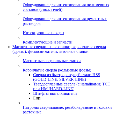
Оборудование для инъектирования полимерных
составов (смол, гелей)
Оборудование для инъектирования цементных
растворов
Инъекционные пакеры
Комплектующие и запчасти
Магнитные сверлильные станки, корончатые сверла
(фрезы), фаскосниматели, заточные станки
Магнитные сверлильные станки
Корончатые сверла (кольцевые фрезы)
Сверла из быстрорежущей стали HSS
(GOLD-LINE, SILVER-LINE)
Твердосплавные сверла (с напайками) ТСТ
или HM (HARD-LINE)
Штифты-выталкиватели
Еще
Патроны сверлильные, резьбонарезные и головки
расточные