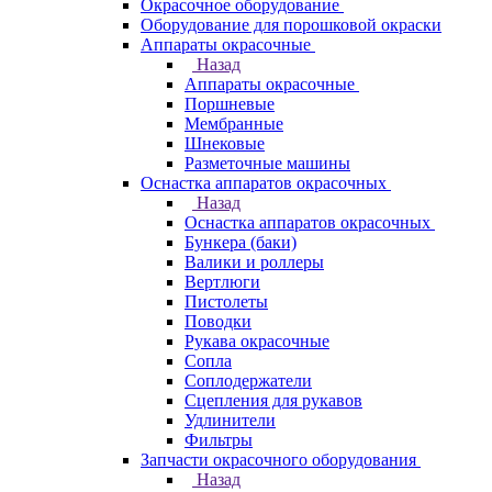
Окрасочное оборудование
Оборудование для порошковой окраски
Аппараты окрасочные
Назад
Аппараты окрасочные
Поршневые
Мембранные
Шнековые
Разметочные машины
Оснастка аппаратов окрасочных
Назад
Оснастка аппаратов окрасочных
Бункера (баки)
Валики и роллеры
Вертлюги
Пистолеты
Поводки
Рукава окрасочные
Сопла
Соплодержатели
Сцепления для рукавов
Удлинители
Фильтры
Запчасти окрасочного оборудования
Назад