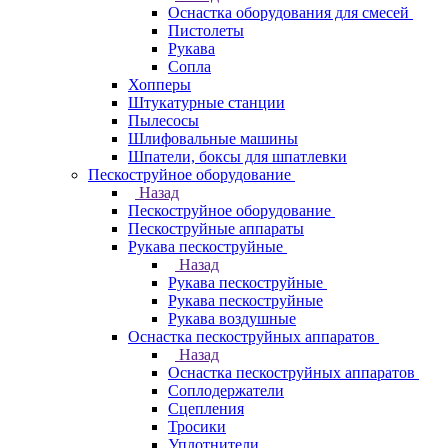
Оснастка оборудования для смесей
Пистолеты
Рукава
Сопла
Хопперы
Штукатурные станции
Пылесосы
Шлифовальные машины
Шпатели, боксы для шпатлевки
Пескоструйное оборудование
Назад
Пескоструйное оборудование
Пескоструйные аппараты
Рукава пескоструйные
Назад
Рукава пескоструйные
Рукава пескоструйные
Рукава воздушные
Оснастка пескоструйных аппаратов
Назад
Оснастка пескоструйных аппаратов
Соплодержатели
Сцепления
Тросики
Уплотнители