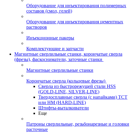
Оборудование для инъектирования полимерных
составов (смол, гелей)
Оборудование для инъектирования цементных
растворов
Инъекционные пакеры
Комплектующие и запчасти
Магнитные сверлильные станки, корончатые сверла
(фрезы), фаскосниматели, заточные станки
Магнитные сверлильные станки
Корончатые сверла (кольцевые фрезы)
Сверла из быстрорежущей стали HSS
(GOLD-LINE, SILVER-LINE)
Твердосплавные сверла (с напайками) ТСТ
или HM (HARD-LINE)
Штифты-выталкиватели
Еще
Патроны сверлильные, резьбонарезные и головки
расточные