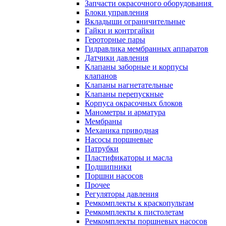
Запчасти окрасочного оборудования
Блоки управления
Вкладыши ограничительные
Гайки и контргайки
Героторные пары
Гидравлика мембранных аппаратов
Датчики давления
Клапаны заборные и корпусы
клапанов
Клапаны нагнетательные
Клапаны перепускные
Корпуса окрасочных блоков
Манометры и арматура
Мембраны
Механика приводная
Насосы поршневые
Патрубки
Пластификаторы и масла
Подшипники
Поршни насосов
Прочее
Регуляторы давления
Ремкомплекты к краскопультам
Ремкомплекты к пистолетам
Ремкомплекты поршневых насосов