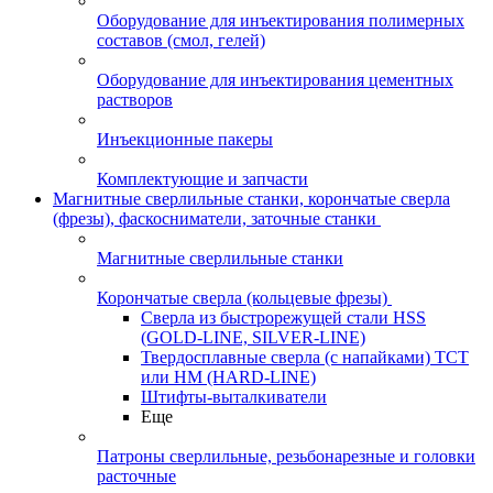
Оборудование для инъектирования полимерных
составов (смол, гелей)
Оборудование для инъектирования цементных
растворов
Инъекционные пакеры
Комплектующие и запчасти
Магнитные сверлильные станки, корончатые сверла
(фрезы), фаскосниматели, заточные станки
Магнитные сверлильные станки
Корончатые сверла (кольцевые фрезы)
Сверла из быстрорежущей стали HSS
(GOLD-LINE, SILVER-LINE)
Твердосплавные сверла (с напайками) ТСТ
или HM (HARD-LINE)
Штифты-выталкиватели
Еще
Патроны сверлильные, резьбонарезные и головки
расточные