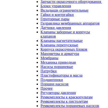
Запчасти окрасочного оборудования
Блоки управления
Вкладыши ограничительные
Гайки и контргайки
Героторные пары
Гидравлика мембранных аппаратов
Датчики давления
Клапаны заборные и корпусы
клапанов
Клапаны нагнетательные
Клапаны перепускные
Корпуса окрасочных блоков
Манометры и арматура
Мембраны
Механика приводная
Насосы поршневые
Патрубки
Пластификаторы и масла
Подшипники
Поршни насосов
Прочее
Регуляторы давления
Ремкомплекты к краскопультам
Ремкомплекты к пистолетам
Ремкомплекты поршневых насосов