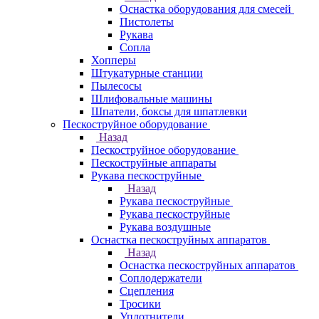
Оснастка оборудования для смесей
Пистолеты
Рукава
Сопла
Хопперы
Штукатурные станции
Пылесосы
Шлифовальные машины
Шпатели, боксы для шпатлевки
Пескоструйное оборудование
Назад
Пескоструйное оборудование
Пескоструйные аппараты
Рукава пескоструйные
Назад
Рукава пескоструйные
Рукава пескоструйные
Рукава воздушные
Оснастка пескоструйных аппаратов
Назад
Оснастка пескоструйных аппаратов
Соплодержатели
Сцепления
Тросики
Уплотнители