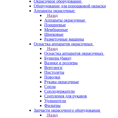
Окрасочное оборудование
Оборудование для порошковой окраски
Аппараты окрасочные
Назад
Аппараты окрасочные
Поршневые
Мембранные
Шнековые
Разметочные машины
Оснастка аппаратов окрасочных
Назад
Оснастка аппаратов окрасочных
Бункера (баки)
Валики и роллеры
Вертлюги
Пистолеты
Поводки
Рукава окрасочные
Сопла
Соплодержатели
Сцепления для рукавов
Удлинители
Фильтры
Запчасти окрасочного оборудования
Назад