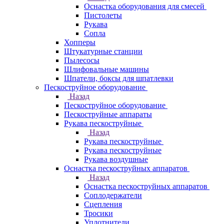
Оснастка оборудования для смесей
Пистолеты
Рукава
Сопла
Хопперы
Штукатурные станции
Пылесосы
Шлифовальные машины
Шпатели, боксы для шпатлевки
Пескоструйное оборудование
Назад
Пескоструйное оборудование
Пескоструйные аппараты
Рукава пескоструйные
Назад
Рукава пескоструйные
Рукава пескоструйные
Рукава воздушные
Оснастка пескоструйных аппаратов
Назад
Оснастка пескоструйных аппаратов
Соплодержатели
Сцепления
Тросики
Уплотнители