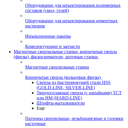
Оборудование для инъектирования полимерных
составов (смол, гелей)
Оборудование для инъектирования цементных
растворов
Инъекционные пакеры
Комплектующие и запчасти
Магнитные сверлильные станки, корончатые сверла
(фрезы), фаскосниматели, заточные станки
Магнитные сверлильные станки
Корончатые сверла (кольцевые фрезы)
Сверла из быстрорежущей стали HSS
(GOLD-LINE, SILVER-LINE)
Твердосплавные сверла (с напайками) ТСТ
или HM (HARD-LINE)
Штифты-выталкиватели
Еще
Патроны сверлильные, резьбонарезные и головки
расточные