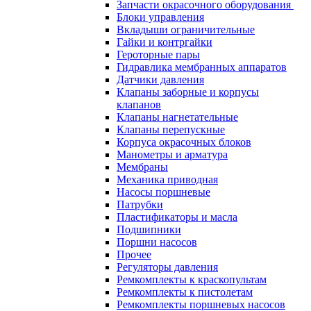
Запчасти окрасочного оборудования
Блоки управления
Вкладыши ограничительные
Гайки и контргайки
Героторные пары
Гидравлика мембранных аппаратов
Датчики давления
Клапаны заборные и корпусы
клапанов
Клапаны нагнетательные
Клапаны перепускные
Корпуса окрасочных блоков
Манометры и арматура
Мембраны
Механика приводная
Насосы поршневые
Патрубки
Пластификаторы и масла
Подшипники
Поршни насосов
Прочее
Регуляторы давления
Ремкомплекты к краскопультам
Ремкомплекты к пистолетам
Ремкомплекты поршневых насосов