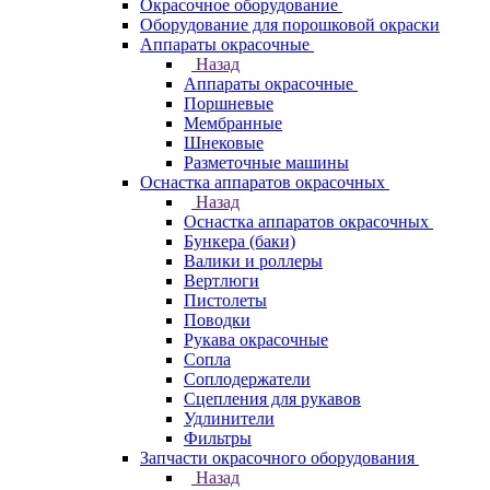
Окрасочное оборудование
Оборудование для порошковой окраски
Аппараты окрасочные
Назад
Аппараты окрасочные
Поршневые
Мембранные
Шнековые
Разметочные машины
Оснастка аппаратов окрасочных
Назад
Оснастка аппаратов окрасочных
Бункера (баки)
Валики и роллеры
Вертлюги
Пистолеты
Поводки
Рукава окрасочные
Сопла
Соплодержатели
Сцепления для рукавов
Удлинители
Фильтры
Запчасти окрасочного оборудования
Назад