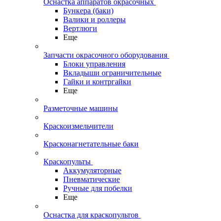
Оснастка аппаратов окрасочных
Бункера (баки)
Валики и роллеры
Вертлюги
Еще
Запчасти окрасочного оборудования
Блоки управления
Вкладыши ограничительные
Гайки и контргайки
Еще
Разметочные машины
Краскоизмельчители
Красконагнетательные баки
Краскопульты
Аккумуляторные
Пневматические
Ручные для побелки
Еще
Оснастка для краскопультов