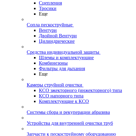
Сцепления
Тросики
Еще
Сопла пескоструйные
Вентури
Двойной Вентури
Цилиндрические
Средства индивидуальной защиты
Шлемы и комплектующие
Комбинезоны
Фильтры для дыхания
Еще
Камеры струйной очистки
КСО эжекторного (инжекторного) типа
КСО напорного типа
Комплектующие к КСО
Системы сбора и рекуперации абразива
Устройства для внутренней очистки труб
Запчасти к пескоструйному оборудованию