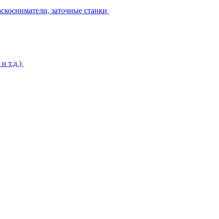
аскосниматели, заточные станки
и т.д.)