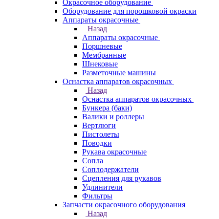
Окрасочное оборудование
Оборудование для порошковой окраски
Аппараты окрасочные
Назад
Аппараты окрасочные
Поршневые
Мембранные
Шнековые
Разметочные машины
Оснастка аппаратов окрасочных
Назад
Оснастка аппаратов окрасочных
Бункера (баки)
Валики и роллеры
Вертлюги
Пистолеты
Поводки
Рукава окрасочные
Сопла
Соплодержатели
Сцепления для рукавов
Удлинители
Фильтры
Запчасти окрасочного оборудования
Назад