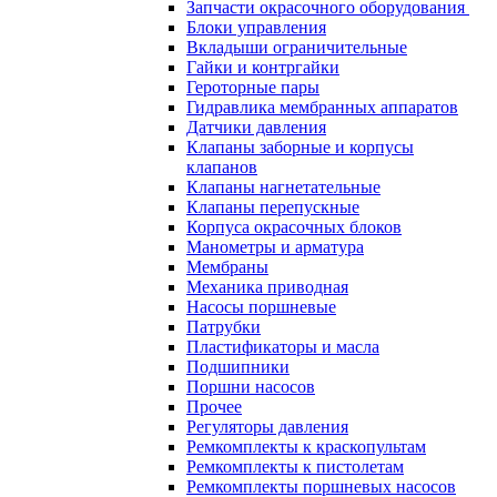
Запчасти окрасочного оборудования
Блоки управления
Вкладыши ограничительные
Гайки и контргайки
Героторные пары
Гидравлика мембранных аппаратов
Датчики давления
Клапаны заборные и корпусы
клапанов
Клапаны нагнетательные
Клапаны перепускные
Корпуса окрасочных блоков
Манометры и арматура
Мембраны
Механика приводная
Насосы поршневые
Патрубки
Пластификаторы и масла
Подшипники
Поршни насосов
Прочее
Регуляторы давления
Ремкомплекты к краскопультам
Ремкомплекты к пистолетам
Ремкомплекты поршневых насосов