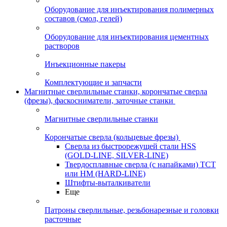
Оборудование для инъектирования полимерных
составов (смол, гелей)
Оборудование для инъектирования цементных
растворов
Инъекционные пакеры
Комплектующие и запчасти
Магнитные сверлильные станки, корончатые сверла
(фрезы), фаскосниматели, заточные станки
Магнитные сверлильные станки
Корончатые сверла (кольцевые фрезы)
Сверла из быстрорежущей стали HSS
(GOLD-LINE, SILVER-LINE)
Твердосплавные сверла (с напайками) ТСТ
или HM (HARD-LINE)
Штифты-выталкиватели
Еще
Патроны сверлильные, резьбонарезные и головки
расточные