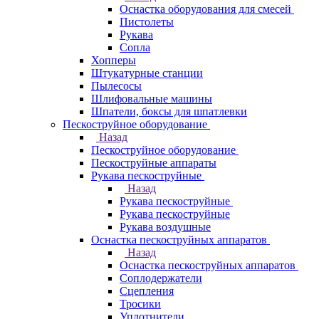
Оснастка оборудования для смесей
Пистолеты
Рукава
Сопла
Хопперы
Штукатурные станции
Пылесосы
Шлифовальные машины
Шпатели, боксы для шпатлевки
Пескоструйное оборудование
Назад
Пескоструйное оборудование
Пескоструйные аппараты
Рукава пескоструйные
Назад
Рукава пескоструйные
Рукава пескоструйные
Рукава воздушные
Оснастка пескоструйных аппаратов
Назад
Оснастка пескоструйных аппаратов
Соплодержатели
Сцепления
Тросики
Уплотнители