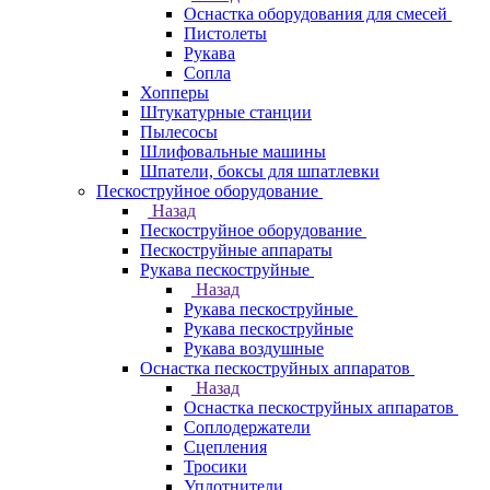
Оснастка оборудования для смесей
Пистолеты
Рукава
Сопла
Хопперы
Штукатурные станции
Пылесосы
Шлифовальные машины
Шпатели, боксы для шпатлевки
Пескоструйное оборудование
Назад
Пескоструйное оборудование
Пескоструйные аппараты
Рукава пескоструйные
Назад
Рукава пескоструйные
Рукава пескоструйные
Рукава воздушные
Оснастка пескоструйных аппаратов
Назад
Оснастка пескоструйных аппаратов
Соплодержатели
Сцепления
Тросики
Уплотнители