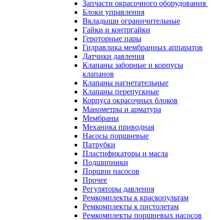
Запчасти окрасочного оборудования
Блоки управления
Вкладыши ограничительные
Гайки и контргайки
Героторные пары
Гидравлика мембранных аппаратов
Датчики давления
Клапаны заборные и корпусы
клапанов
Клапаны нагнетательные
Клапаны перепускные
Корпуса окрасочных блоков
Манометры и арматура
Мембраны
Механика приводная
Насосы поршневые
Патрубки
Пластификаторы и масла
Подшипники
Поршни насосов
Прочее
Регуляторы давления
Ремкомплекты к краскопультам
Ремкомплекты к пистолетам
Ремкомплекты поршневых насосов