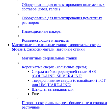
Оборудование для инъектирования полимерных
составов (смол, гелей)
Оборудование для инъектирования цементных
растворов
Инъекционные пакеры
Комплектующие и запчасти
Магнитные сверлильные станки, корончатые сверла
(фрезы), фаскосниматели, заточные станки
Магнитные сверлильные станки
Корончатые сверла (кольцевые фрезы)
Сверла из быстрорежущей стали HSS
(GOLD-LINE, SILVER-LINE)
Твердосплавные сверла (с напайками) ТСТ
или HM (HARD-LINE)
Штифты-выталкиватели
Еще
Патроны сверлильные, резьбонарезные и головки
расточные