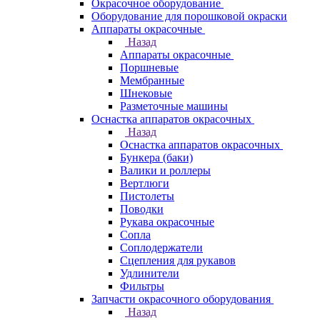
Окрасочное оборудование
Оборудование для порошковой окраски
Аппараты окрасочные
Назад
Аппараты окрасочные
Поршневые
Мембранные
Шнековые
Разметочные машины
Оснастка аппаратов окрасочных
Назад
Оснастка аппаратов окрасочных
Бункера (баки)
Валики и роллеры
Вертлюги
Пистолеты
Поводки
Рукава окрасочные
Сопла
Соплодержатели
Сцепления для рукавов
Удлинители
Фильтры
Запчасти окрасочного оборудования
Назад