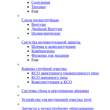
Сцепления
Тросики
Еще
Сопла пескоструйные
Вентури
Двойной Вентури
Цилиндрические
Средства индивидуальной защиты
Шлемы и комплектующие
Комбинезоны
Фильтры для дыхания
Еще
Камеры струйной очистки
КСО эжекторного (инжекторного) типа
КСО напорного типа
Комплектующие к КСО
Системы сбора и рекуперации абразива
Устройства для внутренней очистки труб
Запчасти к пескоструйному оборудованию