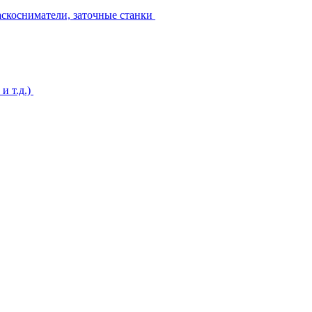
аскосниматели, заточные станки
и т.д.)