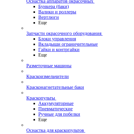
Оснастка аппаратов окрасочных
Бункера (баки)
Валики и роллеры
Вертлюги
Еще
Запчасти окрасочного оборудования
Блоки управления
Вкладыши ограничительные
Гайки и контргайки
Еще
Разметочные машины
Краскоизмельчители
Красконагнетательные баки
Краскопульты
Аккумуляторные
Пневматические
Ручные для побелки
Еще
Оснастка для краскопультов