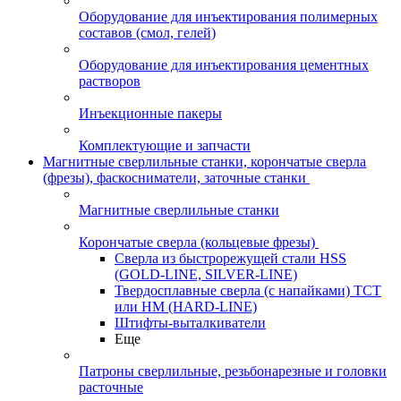
Оборудование для инъектирования полимерных
составов (смол, гелей)
Оборудование для инъектирования цементных
растворов
Инъекционные пакеры
Комплектующие и запчасти
Магнитные сверлильные станки, корончатые сверла
(фрезы), фаскосниматели, заточные станки
Магнитные сверлильные станки
Корончатые сверла (кольцевые фрезы)
Сверла из быстрорежущей стали HSS
(GOLD-LINE, SILVER-LINE)
Твердосплавные сверла (с напайками) ТСТ
или HM (HARD-LINE)
Штифты-выталкиватели
Еще
Патроны сверлильные, резьбонарезные и головки
расточные