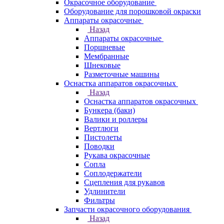
Окрасочное оборудование
Оборудование для порошковой окраски
Аппараты окрасочные
Назад
Аппараты окрасочные
Поршневые
Мембранные
Шнековые
Разметочные машины
Оснастка аппаратов окрасочных
Назад
Оснастка аппаратов окрасочных
Бункера (баки)
Валики и роллеры
Вертлюги
Пистолеты
Поводки
Рукава окрасочные
Сопла
Соплодержатели
Сцепления для рукавов
Удлинители
Фильтры
Запчасти окрасочного оборудования
Назад