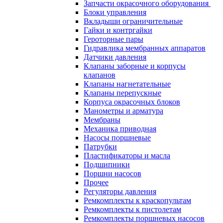
Запчасти окрасочного оборудования
Блоки управления
Вкладыши ограничительные
Гайки и контргайки
Героторные пары
Гидравлика мембранных аппаратов
Датчики давления
Клапаны заборные и корпусы
клапанов
Клапаны нагнетательные
Клапаны перепускные
Корпуса окрасочных блоков
Манометры и арматура
Мембраны
Механика приводная
Насосы поршневые
Патрубки
Пластификаторы и масла
Подшипники
Поршни насосов
Прочее
Регуляторы давления
Ремкомплекты к краскопультам
Ремкомплекты к пистолетам
Ремкомплекты поршневых насосов