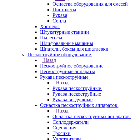
Оснастка оборудования для смесей
Пистолеты
Рукава
Сопла
Хопперы
Штукатурные станции
Пылесосы
Шлифовальные машины
Шпатели, боксы для шпатлевки
Пескоструйное оборудование
Назад
Пескоструйное оборудование
Пескоструйные аппараты
Рукава пескоструйные
Назад
Рукава пескоструйные
Рукава пескоструйные
Рукава воздушные
Оснастка пескоструйных аппаратов
Назад
Оснастка пескоструйных аппаратов
Соплодержатели
Сцепления
Тросики
Уплотнители