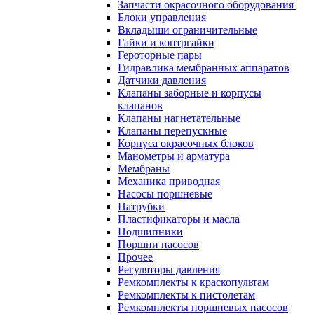
Запчасти окрасочного оборудования
Блоки управления
Вкладыши ограничительные
Гайки и контргайки
Героторные пары
Гидравлика мембранных аппаратов
Датчики давления
Клапаны заборные и корпусы
клапанов
Клапаны нагнетательные
Клапаны перепускные
Корпуса окрасочных блоков
Манометры и арматура
Мембраны
Механика приводная
Насосы поршневые
Патрубки
Пластификаторы и масла
Подшипники
Поршни насосов
Прочее
Регуляторы давления
Ремкомплекты к краскопультам
Ремкомплекты к пистолетам
Ремкомплекты поршневых насосов