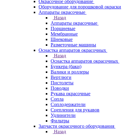
Окрасочное оборудование
Оборудование для порошковой окраски
Аппараты окрасочные
Назад
Аппараты окрасочные
Поршневые
Мембранные
Шнековые
Разметочные машины
Оснастка аппаратов окрасочных
Назад
Оснастка аппаратов окрасочных
Бункера (баки)
Валики и роллеры
Вертлюги
Пистолеты
Поводки
Рукава окрасочные
Сопла
Соплодержатели
Сцепления для рукавов
Удлинители
Фильтры
Запчасти окрасочного оборудования
Назад