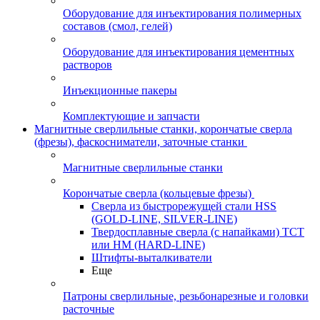
Оборудование для инъектирования полимерных
составов (смол, гелей)
Оборудование для инъектирования цементных
растворов
Инъекционные пакеры
Комплектующие и запчасти
Магнитные сверлильные станки, корончатые сверла
(фрезы), фаскосниматели, заточные станки
Магнитные сверлильные станки
Корончатые сверла (кольцевые фрезы)
Сверла из быстрорежущей стали HSS
(GOLD-LINE, SILVER-LINE)
Твердосплавные сверла (с напайками) ТСТ
или HM (HARD-LINE)
Штифты-выталкиватели
Еще
Патроны сверлильные, резьбонарезные и головки
расточные