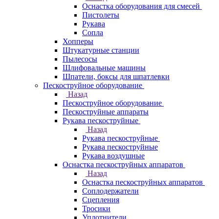
Оснастка оборудования для смесей
Пистолеты
Рукава
Сопла
Хопперы
Штукатурные станции
Пылесосы
Шлифовальные машины
Шпатели, боксы для шпатлевки
Пескоструйное оборудование
Назад
Пескоструйное оборудование
Пескоструйные аппараты
Рукава пескоструйные
Назад
Рукава пескоструйные
Рукава пескоструйные
Рукава воздушные
Оснастка пескоструйных аппаратов
Назад
Оснастка пескоструйных аппаратов
Соплодержатели
Сцепления
Тросики
Уплотнители