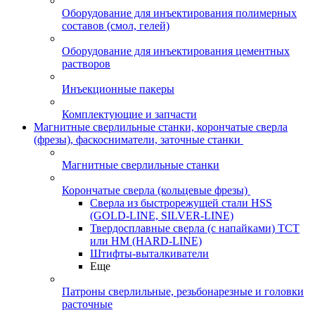
Оборудование для инъектирования полимерных
составов (смол, гелей)
Оборудование для инъектирования цементных
растворов
Инъекционные пакеры
Комплектующие и запчасти
Магнитные сверлильные станки, корончатые сверла
(фрезы), фаскосниматели, заточные станки
Магнитные сверлильные станки
Корончатые сверла (кольцевые фрезы)
Сверла из быстрорежущей стали HSS
(GOLD-LINE, SILVER-LINE)
Твердосплавные сверла (с напайками) ТСТ
или HM (HARD-LINE)
Штифты-выталкиватели
Еще
Патроны сверлильные, резьбонарезные и головки
расточные