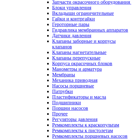
Запчасти окрасочного оборудования
Блоки управления
Вкладыши ограничительные
Гайки и контргайки
Героторные пары
Гидравлика мембранных аппаратов
Датчики давления
Клапаны заборные и корпусы
клапанов
Клапаны нагнетательные
Клапаны перепускные
Корпуса окрасочных блоков
Манометры и арматура
Мембраны
Механика приводная
Насосы поршневые
Патрубки
Пластификаторы и масла
Подшипники
Поршни насосов
Прочее
Регуляторы давления
Ремкомплекты к краскопультам
Ремкомплекты к пистолетам
Ремкомплекты поршневых насосов