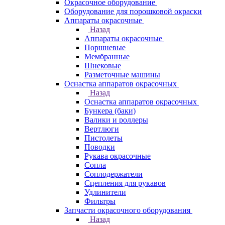
Окрасочное оборудование
Оборудование для порошковой окраски
Аппараты окрасочные
Назад
Аппараты окрасочные
Поршневые
Мембранные
Шнековые
Разметочные машины
Оснастка аппаратов окрасочных
Назад
Оснастка аппаратов окрасочных
Бункера (баки)
Валики и роллеры
Вертлюги
Пистолеты
Поводки
Рукава окрасочные
Сопла
Соплодержатели
Сцепления для рукавов
Удлинители
Фильтры
Запчасти окрасочного оборудования
Назад