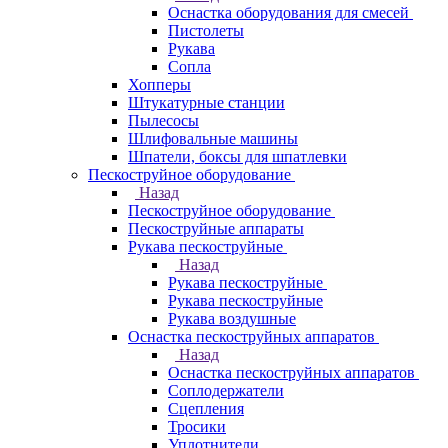
Оснастка оборудования для смесей
Пистолеты
Рукава
Сопла
Хопперы
Штукатурные станции
Пылесосы
Шлифовальные машины
Шпатели, боксы для шпатлевки
Пескоструйное оборудование
Назад
Пескоструйное оборудование
Пескоструйные аппараты
Рукава пескоструйные
Назад
Рукава пескоструйные
Рукава пескоструйные
Рукава воздушные
Оснастка пескоструйных аппаратов
Назад
Оснастка пескоструйных аппаратов
Соплодержатели
Сцепления
Тросики
Уплотнители