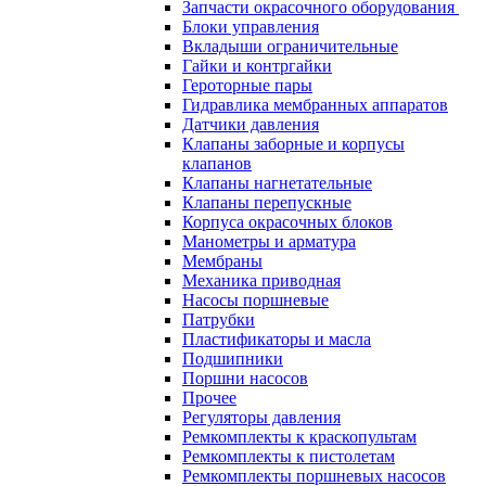
Запчасти окрасочного оборудования
Блоки управления
Вкладыши ограничительные
Гайки и контргайки
Героторные пары
Гидравлика мембранных аппаратов
Датчики давления
Клапаны заборные и корпусы
клапанов
Клапаны нагнетательные
Клапаны перепускные
Корпуса окрасочных блоков
Манометры и арматура
Мембраны
Механика приводная
Насосы поршневые
Патрубки
Пластификаторы и масла
Подшипники
Поршни насосов
Прочее
Регуляторы давления
Ремкомплекты к краскопультам
Ремкомплекты к пистолетам
Ремкомплекты поршневых насосов