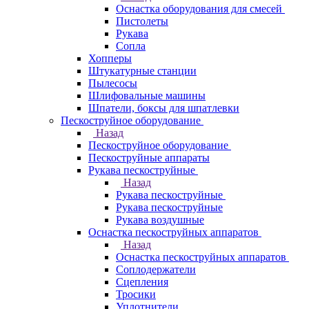
Оснастка оборудования для смесей
Пистолеты
Рукава
Сопла
Хопперы
Штукатурные станции
Пылесосы
Шлифовальные машины
Шпатели, боксы для шпатлевки
Пескоструйное оборудование
Назад
Пескоструйное оборудование
Пескоструйные аппараты
Рукава пескоструйные
Назад
Рукава пескоструйные
Рукава пескоструйные
Рукава воздушные
Оснастка пескоструйных аппаратов
Назад
Оснастка пескоструйных аппаратов
Соплодержатели
Сцепления
Тросики
Уплотнители