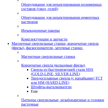
Оборудование для инъектирования полимерных
составов (смол, гелей)
Оборудование для инъектирования цементных
растворов
Инъекционные пакеры
Комплектующие и запчасти
Магнитные сверлильные станки, корончатые сверла
(фрезы), фаскосниматели, заточные станки
Магнитные сверлильные станки
Корончатые сверла (кольцевые фрезы)
Сверла из быстрорежущей стали HSS
(GOLD-LINE, SILVER-LINE)
Твердосплавные сверла (с напайками) ТСТ
или HM (HARD-LINE)
Штифты-выталкиватели
Еще
Патроны сверлильные, резьбонарезные и головки
расточные