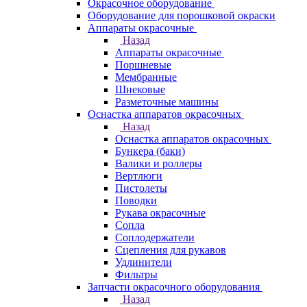
Окрасочное оборудование
Оборудование для порошковой окраски
Аппараты окрасочные
Назад
Аппараты окрасочные
Поршневые
Мембранные
Шнековые
Разметочные машины
Оснастка аппаратов окрасочных
Назад
Оснастка аппаратов окрасочных
Бункера (баки)
Валики и роллеры
Вертлюги
Пистолеты
Поводки
Рукава окрасочные
Сопла
Соплодержатели
Сцепления для рукавов
Удлинители
Фильтры
Запчасти окрасочного оборудования
Назад