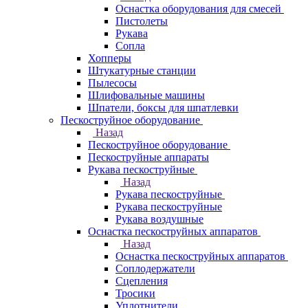
Оснастка оборудования для смесей
Пистолеты
Рукава
Сопла
Хопперы
Штукатурные станции
Пылесосы
Шлифовальные машины
Шпатели, боксы для шпатлевки
Пескоструйное оборудование
Назад
Пескоструйное оборудование
Пескоструйные аппараты
Рукава пескоструйные
Назад
Рукава пескоструйные
Рукава пескоструйные
Рукава воздушные
Оснастка пескоструйных аппаратов
Назад
Оснастка пескоструйных аппаратов
Соплодержатели
Сцепления
Тросики
Уплотнители