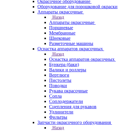
Окрасочное оборудование
Оборудование для порошковой окраски
Аппараты окрасочные
Назад
Аппараты окрасочные
Поршневые
Мембранные
Шнековые
Разметочные машины
Оснастка аппаратов окрасочных
Назад
Оснастка аппаратов окрасочных
Бункера (баки)
Валики и роллеры
Вертлюги
Пистолеты
Поводки
Рукава окрасочные
Сопла
Соплодержатели
Сцепления для рукавов
Удлинители
Фильтры
Запчасти окрасочного оборудования
Назад