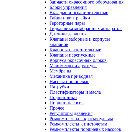
Запчасти окрасочного оборудования
Блоки управления
Вкладыши ограничительные
Гайки и контргайки
Героторные пары
Гидравлика мембранных аппаратов
Датчики давления
Клапаны заборные и корпусы
клапанов
Клапаны нагнетательные
Клапаны перепускные
Корпуса окрасочных блоков
Манометры и арматура
Мембраны
Механика приводная
Насосы поршневые
Патрубки
Пластификаторы и масла
Подшипники
Поршни насосов
Прочее
Регуляторы давления
Ремкомплекты к краскопультам
Ремкомплекты к пистолетам
Ремкомплекты поршневых насосов