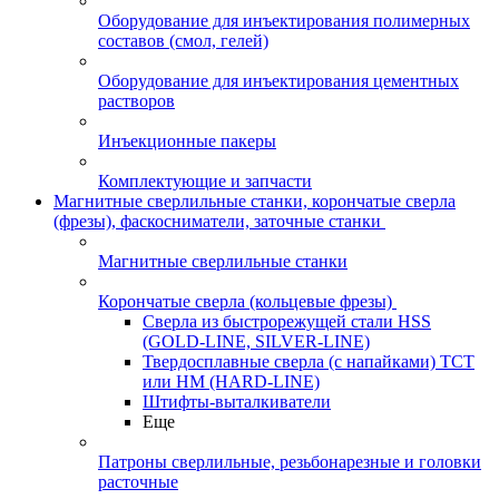
Оборудование для инъектирования полимерных
составов (смол, гелей)
Оборудование для инъектирования цементных
растворов
Инъекционные пакеры
Комплектующие и запчасти
Магнитные сверлильные станки, корончатые сверла
(фрезы), фаскосниматели, заточные станки
Магнитные сверлильные станки
Корончатые сверла (кольцевые фрезы)
Сверла из быстрорежущей стали HSS
(GOLD-LINE, SILVER-LINE)
Твердосплавные сверла (с напайками) ТСТ
или HM (HARD-LINE)
Штифты-выталкиватели
Еще
Патроны сверлильные, резьбонарезные и головки
расточные