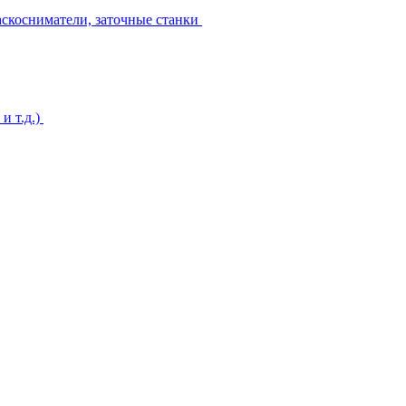
аскосниматели, заточные станки
и т.д.)