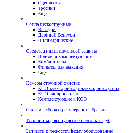
Сцепления
Тросики
Еще
Сопла пескоструйные
Вентури
Двойной Вентури
Цилиндрические
Средства индивидуальной защиты
Шлемы и комплектующие
Комбинезоны
Фильтры для дыхания
Еще
Камеры струйной очистки
КСО эжекторного (инжекторного) типа
КСО напорного типа
Комплектующие к КСО
Системы сбора и рекуперации абразива
Устройства для внутренней очистки труб
Запчасти к пескоструйному оборудованию