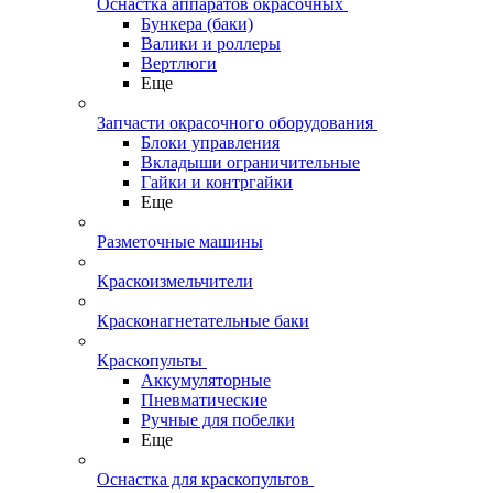
Оснастка аппаратов окрасочных
Бункера (баки)
Валики и роллеры
Вертлюги
Еще
Запчасти окрасочного оборудования
Блоки управления
Вкладыши ограничительные
Гайки и контргайки
Еще
Разметочные машины
Краскоизмельчители
Красконагнетательные баки
Краскопульты
Аккумуляторные
Пневматические
Ручные для побелки
Еще
Оснастка для краскопультов