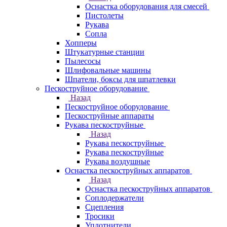
Оснастка оборудования для смесей
Пистолеты
Рукава
Сопла
Хопперы
Штукатурные станции
Пылесосы
Шлифовальные машины
Шпатели, боксы для шпатлевки
Пескоструйное оборудование
Назад
Пескоструйное оборудование
Пескоструйные аппараты
Рукава пескоструйные
Назад
Рукава пескоструйные
Рукава пескоструйные
Рукава воздушные
Оснастка пескоструйных аппаратов
Назад
Оснастка пескоструйных аппаратов
Соплодержатели
Сцепления
Тросики
Уплотнители