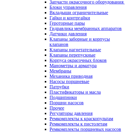
Запчасти окрасочного оборудования
Блоки управления
Вкладыши ограничительные
Гайки и контргайки
Героторные пары
Гидравлика мембранных аппаратов
Датчики давления
Клапаны заборные и корпусы
клапанов
Клапаны нагнетательные
Клапаны перепускные
Корпуса окрасочных блоков
Манометры и арматура
Мембраны
Механика приводная
Насосы поршневые
Патрубки
Пластификаторы и масла
Подшипники
Поршни насосов
Прочее
Регуляторы давления
Ремкомплекты к краскопультам
Ремкомплекты к пистолетам
Ремкомплекты поршневых насосов