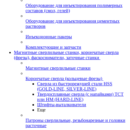
Оборудование для инъектирования полимерных
составов (смол, гелей)
Оборудование для инъектирования цементных
растворов
Инъекционные пакеры
Комплектующие и запчасти
Магнитные сверлильные станки, корончатые сверла
(фрезы), фаскосниматели, заточные станки
Магнитные сверлильные станки
Корончатые сверла (кольцевые фрезы)
Сверла из быстрорежущей стали HSS
(GOLD-LINE, SILVER-LINE)
Твердосплавные сверла (с напайками) ТСТ
или HM (HARD-LINE)
Штифты-выталкиватели
Еще
Патроны сверлильные, резьбонарезные и головки
расточные