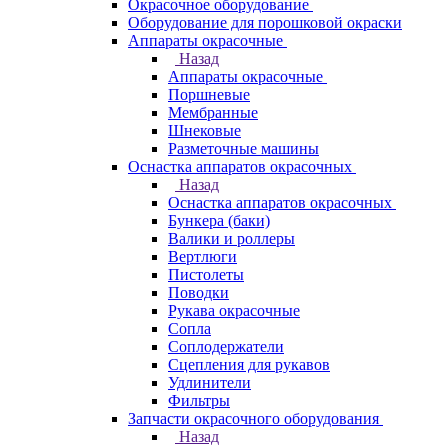
Окрасочное оборудование
Оборудование для порошковой окраски
Аппараты окрасочные
Назад
Аппараты окрасочные
Поршневые
Мембранные
Шнековые
Разметочные машины
Оснастка аппаратов окрасочных
Назад
Оснастка аппаратов окрасочных
Бункера (баки)
Валики и роллеры
Вертлюги
Пистолеты
Поводки
Рукава окрасочные
Сопла
Соплодержатели
Сцепления для рукавов
Удлинители
Фильтры
Запчасти окрасочного оборудования
Назад