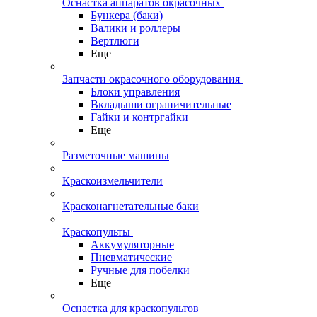
Оснастка аппаратов окрасочных
Бункера (баки)
Валики и роллеры
Вертлюги
Еще
Запчасти окрасочного оборудования
Блоки управления
Вкладыши ограничительные
Гайки и контргайки
Еще
Разметочные машины
Краскоизмельчители
Красконагнетательные баки
Краскопульты
Аккумуляторные
Пневматические
Ручные для побелки
Еще
Оснастка для краскопультов