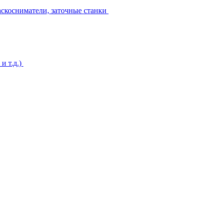
аскосниматели, заточные станки
и т.д.)