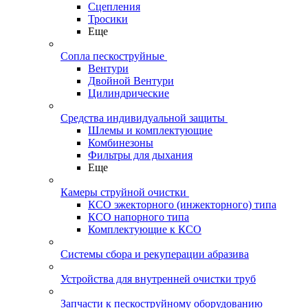
Сцепления
Тросики
Еще
Сопла пескоструйные
Вентури
Двойной Вентури
Цилиндрические
Средства индивидуальной защиты
Шлемы и комплектующие
Комбинезоны
Фильтры для дыхания
Еще
Камеры струйной очистки
КСО эжекторного (инжекторного) типа
КСО напорного типа
Комплектующие к КСО
Системы сбора и рекуперации абразива
Устройства для внутренней очистки труб
Запчасти к пескоструйному оборудованию