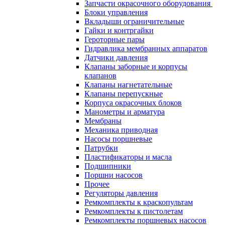
Запчасти окрасочного оборудования
Блоки управления
Вкладыши ограничительные
Гайки и контргайки
Героторные пары
Гидравлика мембранных аппаратов
Датчики давления
Клапаны заборные и корпусы
клапанов
Клапаны нагнетательные
Клапаны перепускные
Корпуса окрасочных блоков
Манометры и арматура
Мембраны
Механика приводная
Насосы поршневые
Патрубки
Пластификаторы и масла
Подшипники
Поршни насосов
Прочее
Регуляторы давления
Ремкомплекты к краскопультам
Ремкомплекты к пистолетам
Ремкомплекты поршневых насосов