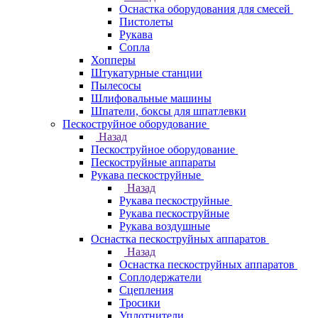
Оснастка оборудования для смесей
Пистолеты
Рукава
Сопла
Хопперы
Штукатурные станции
Пылесосы
Шлифовальные машины
Шпатели, боксы для шпатлевки
Пескоструйное оборудование
Назад
Пескоструйное оборудование
Пескоструйные аппараты
Рукава пескоструйные
Назад
Рукава пескоструйные
Рукава пескоструйные
Рукава воздушные
Оснастка пескоструйных аппаратов
Назад
Оснастка пескоструйных аппаратов
Соплодержатели
Сцепления
Тросики
Уплотнители