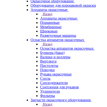
Окрасочное оборудование
Оборудование для порошковой окраски
Аппараты окрасочные
Назад
Аппараты окрасочные
Поршневые
Мембранные
Шнековые
Разметочные машины
Оснастка аппаратов окрасочных
Назад
Оснастка аппаратов окрасочных
Бункера (баки)
Валики и роллеры
Вертлюги
Пистолеты
Поводки
Рукава окрасочные
Сопла
Соплодержатели
Сцепления для рукавов
Удлинители
Фильтры
Запчасти окрасочного оборудования
Назад