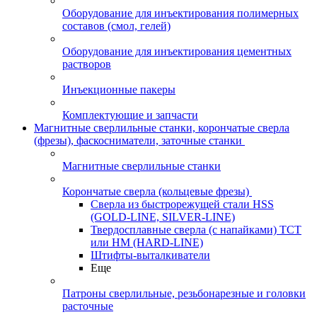
Оборудование для инъектирования полимерных
составов (смол, гелей)
Оборудование для инъектирования цементных
растворов
Инъекционные пакеры
Комплектующие и запчасти
Магнитные сверлильные станки, корончатые сверла
(фрезы), фаскосниматели, заточные станки
Магнитные сверлильные станки
Корончатые сверла (кольцевые фрезы)
Сверла из быстрорежущей стали HSS
(GOLD-LINE, SILVER-LINE)
Твердосплавные сверла (с напайками) ТСТ
или HM (HARD-LINE)
Штифты-выталкиватели
Еще
Патроны сверлильные, резьбонарезные и головки
расточные