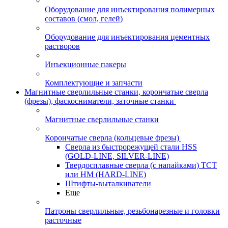
Оборудование для инъектирования полимерных
составов (смол, гелей)
Оборудование для инъектирования цементных
растворов
Инъекционные пакеры
Комплектующие и запчасти
Магнитные сверлильные станки, корончатые сверла
(фрезы), фаскосниматели, заточные станки
Магнитные сверлильные станки
Корончатые сверла (кольцевые фрезы)
Сверла из быстрорежущей стали HSS
(GOLD-LINE, SILVER-LINE)
Твердосплавные сверла (с напайками) ТСТ
или HM (HARD-LINE)
Штифты-выталкиватели
Еще
Патроны сверлильные, резьбонарезные и головки
расточные