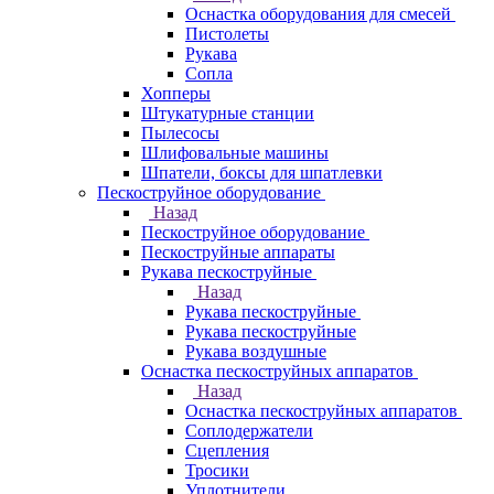
Оснастка оборудования для смесей
Пистолеты
Рукава
Сопла
Хопперы
Штукатурные станции
Пылесосы
Шлифовальные машины
Шпатели, боксы для шпатлевки
Пескоструйное оборудование
Назад
Пескоструйное оборудование
Пескоструйные аппараты
Рукава пескоструйные
Назад
Рукава пескоструйные
Рукава пескоструйные
Рукава воздушные
Оснастка пескоструйных аппаратов
Назад
Оснастка пескоструйных аппаратов
Соплодержатели
Сцепления
Тросики
Уплотнители