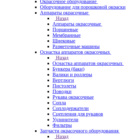
Окрасочное оборудование
Оборудование для порошковой окраски
Аппараты окрасочные
Назад
Аппараты окрасочные
Поршневые
Мембранные
Шнековые
Разметочные машины
Оснастка аппаратов окрасочных
Назад
Оснастка аппаратов окрасочных
Бункера (баки)
Валики и роллеры
Вертлюги
Пистолеты
Поводки
Рукава окрасочные
Сопла
Соплодержатели
Сцепления для рукавов
Удлинители
Фильтры
Запчасти окрасочного оборудования
Назад