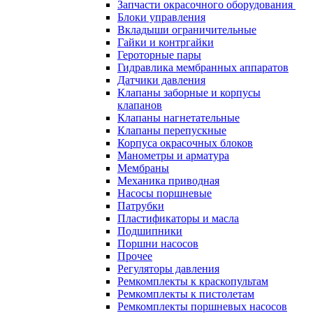
Запчасти окрасочного оборудования
Блоки управления
Вкладыши ограничительные
Гайки и контргайки
Героторные пары
Гидравлика мембранных аппаратов
Датчики давления
Клапаны заборные и корпусы
клапанов
Клапаны нагнетательные
Клапаны перепускные
Корпуса окрасочных блоков
Манометры и арматура
Мембраны
Механика приводная
Насосы поршневые
Патрубки
Пластификаторы и масла
Подшипники
Поршни насосов
Прочее
Регуляторы давления
Ремкомплекты к краскопультам
Ремкомплекты к пистолетам
Ремкомплекты поршневых насосов