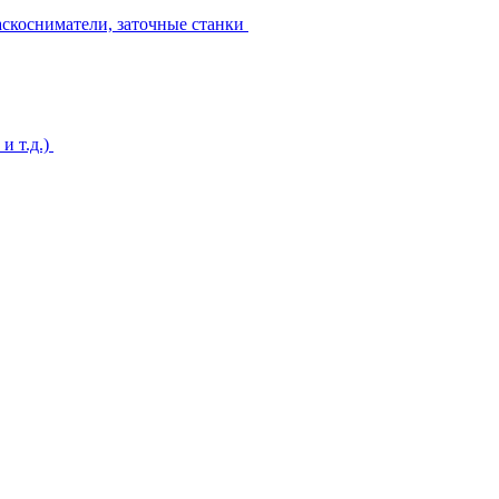
аскосниматели, заточные станки
и т.д.)