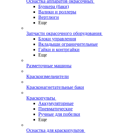
Оснастка аппаратов окрасочных
Бункера (баки)
Валики и роллеры
Вертлюги
Еще
Запчасти окрасочного оборудования
Блоки управления
Вкладыши ограничительные
Гайки и контргайки
Еще
Разметочные машины
Краскоизмельчители
Красконагнетательные баки
Краскопульты
Аккумуляторные
Пневматические
Ручные для побелки
Еще
Оснастка для краскопультов