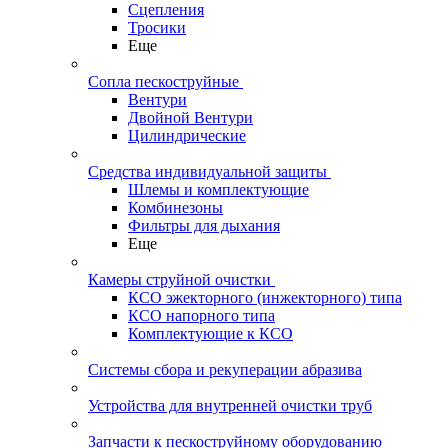
Сцепления
Тросики
Еще
Сопла пескоструйные
Вентури
Двойной Вентури
Цилиндрические
Средства индивидуальной защиты
Шлемы и комплектующие
Комбинезоны
Фильтры для дыхания
Еще
Камеры струйной очистки
КСО эжекторного (инжекторного) типа
КСО напорного типа
Комплектующие к КСО
Системы сбора и рекуперации абразива
Устройства для внутренней очистки труб
Запчасти к пескоструйному оборудованию