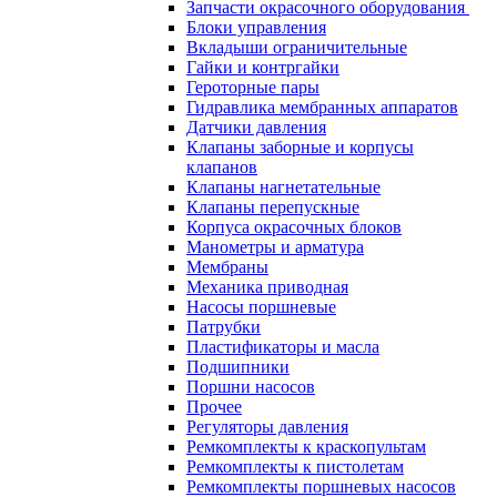
Запчасти окрасочного оборудования
Блоки управления
Вкладыши ограничительные
Гайки и контргайки
Героторные пары
Гидравлика мембранных аппаратов
Датчики давления
Клапаны заборные и корпусы
клапанов
Клапаны нагнетательные
Клапаны перепускные
Корпуса окрасочных блоков
Манометры и арматура
Мембраны
Механика приводная
Насосы поршневые
Патрубки
Пластификаторы и масла
Подшипники
Поршни насосов
Прочее
Регуляторы давления
Ремкомплекты к краскопультам
Ремкомплекты к пистолетам
Ремкомплекты поршневых насосов