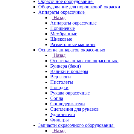
Окрасочное оборудование
Оборудование для порошковой окраски
Аппараты окрасочные
Назад
Аппараты окрасочные
Поршневые
Мембранные
Шнековые
Разметочные машины
Оснастка аппаратов окрасочных
Назад
Оснастка аппаратов окрасочных
Бункера (баки)
Валики и роллеры
Вертлюги
Пистолеты
Поводки
Рукава окрасочные
Сопла
Соплодержатели
Сцепления для рукавов
Удлинители
Фильтры
Запчасти окрасочного оборудования
Назад