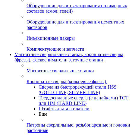
Оборудование для инъектирования полимерных
составов (смол, гелей)
Оборудование для инъектирования цементных
растворов
Инъекционные пакеры
Комплектующие и запчасти
Магнитные сверлильные станки, корончатые сверла
(фрезы), фаскосниматели, заточные станки
Магнитные сверлильные станки
Корончатые сверла (кольцевые фрезы)
Сверла из быстрорежущей стали HSS
(GOLD-LINE, SILVER-LINE)
Твердосплавные сверла (с напайками) ТСТ
или HM (HARD-LINE)
Штифты-выталкиватели
Еще
Патроны сверлильные, резьбонарезные и головки
расточные