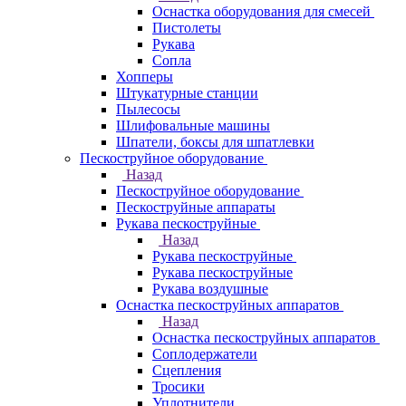
Оснастка оборудования для смесей
Пистолеты
Рукава
Сопла
Хопперы
Штукатурные станции
Пылесосы
Шлифовальные машины
Шпатели, боксы для шпатлевки
Пескоструйное оборудование
Назад
Пескоструйное оборудование
Пескоструйные аппараты
Рукава пескоструйные
Назад
Рукава пескоструйные
Рукава пескоструйные
Рукава воздушные
Оснастка пескоструйных аппаратов
Назад
Оснастка пескоструйных аппаратов
Соплодержатели
Сцепления
Тросики
Уплотнители