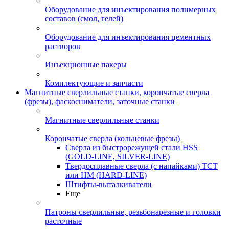
Оборудование для инъектирования полимерных
составов (смол, гелей)
Оборудование для инъектирования цементных
растворов
Инъекционные пакеры
Комплектующие и запчасти
Магнитные сверлильные станки, корончатые сверла
(фрезы), фаскосниматели, заточные станки
Магнитные сверлильные станки
Корончатые сверла (кольцевые фрезы)
Сверла из быстрорежущей стали HSS
(GOLD-LINE, SILVER-LINE)
Твердосплавные сверла (с напайками) ТСТ
или HM (HARD-LINE)
Штифты-выталкиватели
Еще
Патроны сверлильные, резьбонарезные и головки
расточные