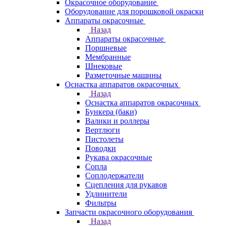
Окрасочное оборудование
Оборудование для порошковой окраски
Аппараты окрасочные
Назад
Аппараты окрасочные
Поршневые
Мембранные
Шнековые
Разметочные машины
Оснастка аппаратов окрасочных
Назад
Оснастка аппаратов окрасочных
Бункера (баки)
Валики и роллеры
Вертлюги
Пистолеты
Поводки
Рукава окрасочные
Сопла
Соплодержатели
Сцепления для рукавов
Удлинители
Фильтры
Запчасти окрасочного оборудования
Назад