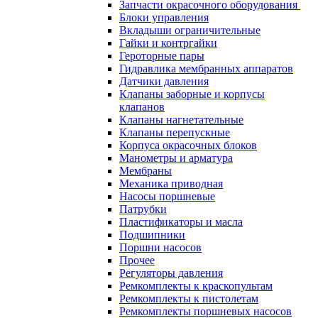
Запчасти окрасочного оборудования
Блоки управления
Вкладыши ограничительные
Гайки и контргайки
Героторные пары
Гидравлика мембранных аппаратов
Датчики давления
Клапаны заборные и корпусы
клапанов
Клапаны нагнетательные
Клапаны перепускные
Корпуса окрасочных блоков
Манометры и арматура
Мембраны
Механика приводная
Насосы поршневые
Патрубки
Пластификаторы и масла
Подшипники
Поршни насосов
Прочее
Регуляторы давления
Ремкомплекты к краскопультам
Ремкомплекты к пистолетам
Ремкомплекты поршневых насосов