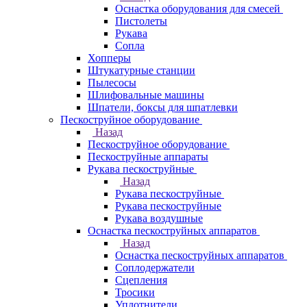
Оснастка оборудования для смесей
Пистолеты
Рукава
Сопла
Хопперы
Штукатурные станции
Пылесосы
Шлифовальные машины
Шпатели, боксы для шпатлевки
Пескоструйное оборудование
Назад
Пескоструйное оборудование
Пескоструйные аппараты
Рукава пескоструйные
Назад
Рукава пескоструйные
Рукава пескоструйные
Рукава воздушные
Оснастка пескоструйных аппаратов
Назад
Оснастка пескоструйных аппаратов
Соплодержатели
Сцепления
Тросики
Уплотнители