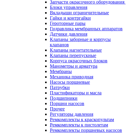
Запчасти окрасочного оборудования
Блоки управления
Вкладыши ограничительные
Гайки и контргайки
Героторные пары
Гидравлика мембранных аппаратов
Датчики давления
Клапаны заборные и корпусы
клапанов
Клапаны нагнетательные
Клапаны перепускные
Корпуса окрасочных блоков
Манометры и арматура
Мембраны
Механика приводная
Насосы поршневые
Патрубки
Пластификаторы и масла
Подшипники
Поршни насосов
Прочее
Регуляторы давления
Ремкомплекты к краскопультам
Ремкомплекты к пистолетам
Ремкомплекты поршневых насосов