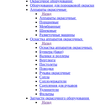
Окрасочное оборудование
Оборудование для порошковой окраски
Аппараты окрасочные
Назад
Аппараты окрасочные
Поршневые
Мембранные
Шнековые
Разметочные машины
Оснастка аппаратов окрасочных
Назад
Оснастка аппаратов окрасочных
Бункера (баки)
Валики и роллеры
Вертлюги
Пистолеты
Поводки
Рукава окрасочные
Сопла
Соплодержатели
Сцепления для рукавов
Удлинители
Фильтры
Запчасти окрасочного оборудования
Назад