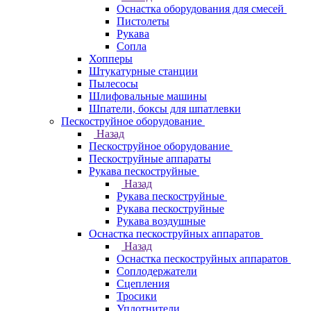
Оснастка оборудования для смесей
Пистолеты
Рукава
Сопла
Хопперы
Штукатурные станции
Пылесосы
Шлифовальные машины
Шпатели, боксы для шпатлевки
Пескоструйное оборудование
Назад
Пескоструйное оборудование
Пескоструйные аппараты
Рукава пескоструйные
Назад
Рукава пескоструйные
Рукава пескоструйные
Рукава воздушные
Оснастка пескоструйных аппаратов
Назад
Оснастка пескоструйных аппаратов
Соплодержатели
Сцепления
Тросики
Уплотнители