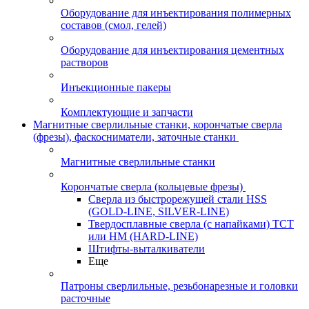
Оборудование для инъектирования полимерных
составов (смол, гелей)
Оборудование для инъектирования цементных
растворов
Инъекционные пакеры
Комплектующие и запчасти
Магнитные сверлильные станки, корончатые сверла
(фрезы), фаскосниматели, заточные станки
Магнитные сверлильные станки
Корончатые сверла (кольцевые фрезы)
Сверла из быстрорежущей стали HSS
(GOLD-LINE, SILVER-LINE)
Твердосплавные сверла (с напайками) ТСТ
или HM (HARD-LINE)
Штифты-выталкиватели
Еще
Патроны сверлильные, резьбонарезные и головки
расточные