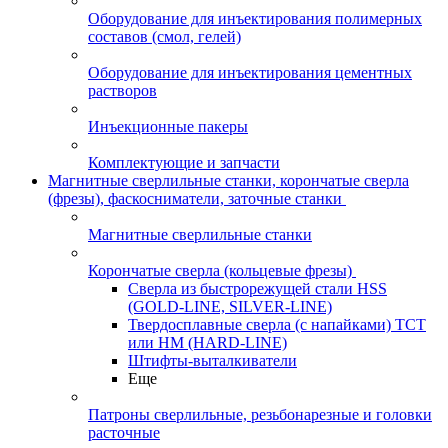
Оборудование для инъектирования полимерных
составов (смол, гелей)
Оборудование для инъектирования цементных
растворов
Инъекционные пакеры
Комплектующие и запчасти
Магнитные сверлильные станки, корончатые сверла
(фрезы), фаскосниматели, заточные станки
Магнитные сверлильные станки
Корончатые сверла (кольцевые фрезы)
Сверла из быстрорежущей стали HSS
(GOLD-LINE, SILVER-LINE)
Твердосплавные сверла (с напайками) ТСТ
или HM (HARD-LINE)
Штифты-выталкиватели
Еще
Патроны сверлильные, резьбонарезные и головки
расточные