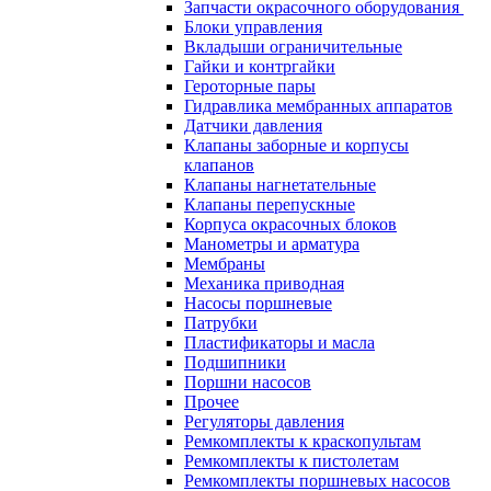
Запчасти окрасочного оборудования
Блоки управления
Вкладыши ограничительные
Гайки и контргайки
Героторные пары
Гидравлика мембранных аппаратов
Датчики давления
Клапаны заборные и корпусы
клапанов
Клапаны нагнетательные
Клапаны перепускные
Корпуса окрасочных блоков
Манометры и арматура
Мембраны
Механика приводная
Насосы поршневые
Патрубки
Пластификаторы и масла
Подшипники
Поршни насосов
Прочее
Регуляторы давления
Ремкомплекты к краскопультам
Ремкомплекты к пистолетам
Ремкомплекты поршневых насосов