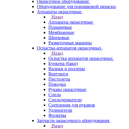
Окрасочное оборудование
Оборудование для порошковой окраски
Аппараты окрасочные
Назад
Аппараты окрасочные
Поршневые
Мембранные
Шнековые
Разметочные машины
Оснастка аппаратов окрасочных
Назад
Оснастка аппаратов окрасочных
Бункера (баки)
Валики и роллеры
Вертлюги
Пистолеты
Поводки
Рукава окрасочные
Сопла
Соплодержатели
Сцепления для рукавов
Удлинители
Фильтры
Запчасти окрасочного оборудования
Назад