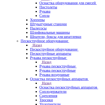
Оснастка оборудования для смесей
Пистолеты
Рукава
Сопла
Хопперы
Штукатурные станции
Пылесосы
Шлифовальные машины
Шпатели, боксы для шпатлевки
Пескоструйное оборудование
Назад
Пескоструйное оборудование
Пескоструйные аппараты
Рукава пескоструйные
Назад
Рукава пескоструйные
Рукава пескоструйные
Рукава воздушные
Оснастка пескоструйных аппаратов
Назад
Оснастка пескоструйных аппаратов
Соплодержатели
Сцепления
Тросики
Уплотнители