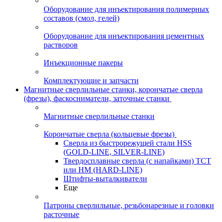
Оборудование для инъектирования полимерных
составов (смол, гелей)
Оборудование для инъектирования цементных
растворов
Инъекционные пакеры
Комплектующие и запчасти
Магнитные сверлильные станки, корончатые сверла
(фрезы), фаскосниматели, заточные станки
Магнитные сверлильные станки
Корончатые сверла (кольцевые фрезы)
Сверла из быстрорежущей стали HSS
(GOLD-LINE, SILVER-LINE)
Твердосплавные сверла (с напайками) ТСТ
или HM (HARD-LINE)
Штифты-выталкиватели
Еще
Патроны сверлильные, резьбонарезные и головки
расточные