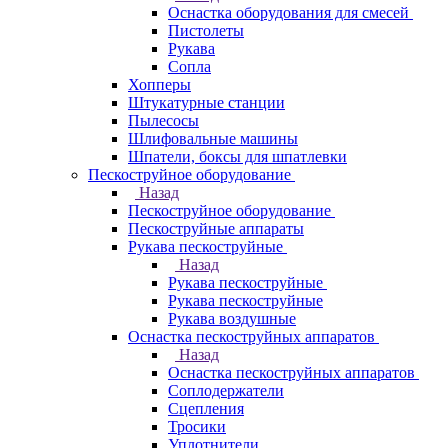
Оснастка оборудования для смесей
Пистолеты
Рукава
Сопла
Хопперы
Штукатурные станции
Пылесосы
Шлифовальные машины
Шпатели, боксы для шпатлевки
Пескоструйное оборудование
Назад
Пескоструйное оборудование
Пескоструйные аппараты
Рукава пескоструйные
Назад
Рукава пескоструйные
Рукава пескоструйные
Рукава воздушные
Оснастка пескоструйных аппаратов
Назад
Оснастка пескоструйных аппаратов
Соплодержатели
Сцепления
Тросики
Уплотнители