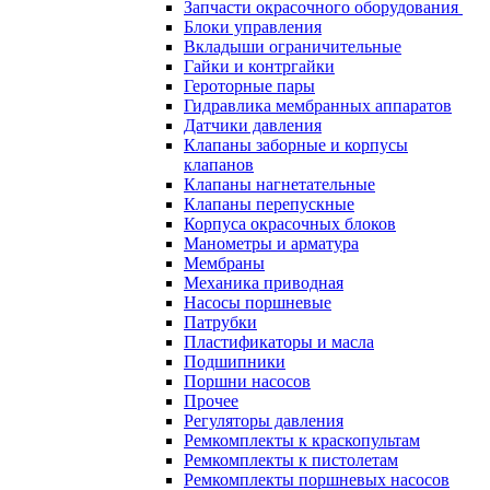
Запчасти окрасочного оборудования
Блоки управления
Вкладыши ограничительные
Гайки и контргайки
Героторные пары
Гидравлика мембранных аппаратов
Датчики давления
Клапаны заборные и корпусы
клапанов
Клапаны нагнетательные
Клапаны перепускные
Корпуса окрасочных блоков
Манометры и арматура
Мембраны
Механика приводная
Насосы поршневые
Патрубки
Пластификаторы и масла
Подшипники
Поршни насосов
Прочее
Регуляторы давления
Ремкомплекты к краскопультам
Ремкомплекты к пистолетам
Ремкомплекты поршневых насосов