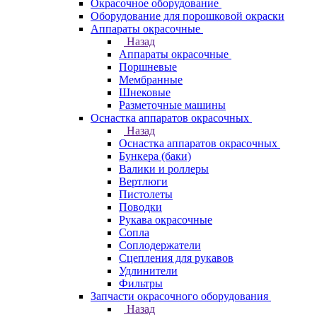
Окрасочное оборудование
Оборудование для порошковой окраски
Аппараты окрасочные
Назад
Аппараты окрасочные
Поршневые
Мембранные
Шнековые
Разметочные машины
Оснастка аппаратов окрасочных
Назад
Оснастка аппаратов окрасочных
Бункера (баки)
Валики и роллеры
Вертлюги
Пистолеты
Поводки
Рукава окрасочные
Сопла
Соплодержатели
Сцепления для рукавов
Удлинители
Фильтры
Запчасти окрасочного оборудования
Назад