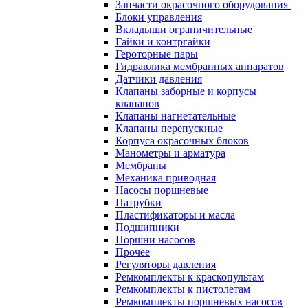
Запчасти окрасочного оборудования
Блоки управления
Вкладыши ограничительные
Гайки и контргайки
Героторные пары
Гидравлика мембранных аппаратов
Датчики давления
Клапаны заборные и корпусы
клапанов
Клапаны нагнетательные
Клапаны перепускные
Корпуса окрасочных блоков
Манометры и арматура
Мембраны
Механика приводная
Насосы поршневые
Патрубки
Пластификаторы и масла
Подшипники
Поршни насосов
Прочее
Регуляторы давления
Ремкомплекты к краскопультам
Ремкомплекты к пистолетам
Ремкомплекты поршневых насосов