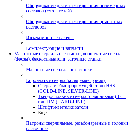
Оборудование для инъектирования полимерных
составов (смол, гелей)
Оборудование для инъектирования цементных
растворов
Инъекционные пакеры
Комплектующие и запчасти
Магнитные сверлильные станки, корончатые сверла
(фрезы), фаскосниматели, заточные станки
Магнитные сверлильные станки
Корончатые сверла (кольцевые фрезы)
Сверла из быстрорежущей стали HSS
(GOLD-LINE, SILVER-LINE)
Твердосплавные сверла (с напайками) ТСТ
или HM (HARD-LINE)
Штифты-выталкиватели
Еще
Патроны сверлильные, резьбонарезные и головки
расточные