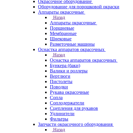
Окрасочное оборудование
Оборудование для порошковой окраски
Аппараты окрасочные
Назад
Аппараты окрасочные
Поршневые
Мембранные
Шнековые
Разметочные машины
Оснастка аппаратов окрасочных
Назад
Оснастка аппаратов окрасочных
Бункера (баки)
Валики и роллеры
Вертлюги
Пистолеты
Поводки
Рукава окрасочные
Сопла
Соплодержатели
Сцепления для рукавов
Удлинители
Фильтры
Запчасти окрасочного оборудования
Назад