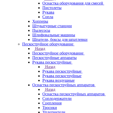
Оснастка оборудования для смесей
Пистолеты
Рукава
Сопла
Хопперы
Штукатурные станции
Пылесосы
Шлифовальные машины
Шпатели, боксы для шпатлевки
Пескоструйное оборудование
Назад
Пескоструйное оборудование
Пескоструйные аппараты
Рукава пескоструйные
Назад
Рукава пескоструйные
Рукава пескоструйные
Рукава воздушные
Оснастка пескоструйных аппаратов
Назад
Оснастка пескоструйных аппаратов
Соплодержатели
Сцепления
Тросики
Уплотнители