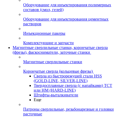
Оборудование для инъектирования полимерных
составов (смол, гелей)
Оборудование для инъектирования цементных
растворов
Инъекционные пакеры
Комплектующие и запчасти
Магнитные сверлильные станки, корончатые сверла
(фрезы), фаскосниматели, заточные станки
Магнитные сверлильные станки
Корончатые сверла (кольцевые фрезы)
Сверла из быстрорежущей стали HSS
(GOLD-LINE, SILVER-LINE)
Твердосплавные сверла (с напайками) ТСТ
или HM (HARD-LINE)
Штифты-выталкиватели
Еще
Патроны сверлильные, резьбонарезные и головки
расточные