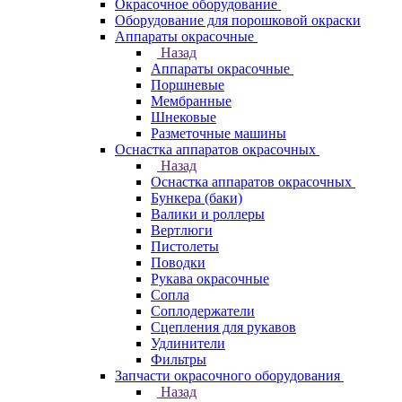
Окрасочное оборудование
Оборудование для порошковой окраски
Аппараты окрасочные
Назад
Аппараты окрасочные
Поршневые
Мембранные
Шнековые
Разметочные машины
Оснастка аппаратов окрасочных
Назад
Оснастка аппаратов окрасочных
Бункера (баки)
Валики и роллеры
Вертлюги
Пистолеты
Поводки
Рукава окрасочные
Сопла
Соплодержатели
Сцепления для рукавов
Удлинители
Фильтры
Запчасти окрасочного оборудования
Назад