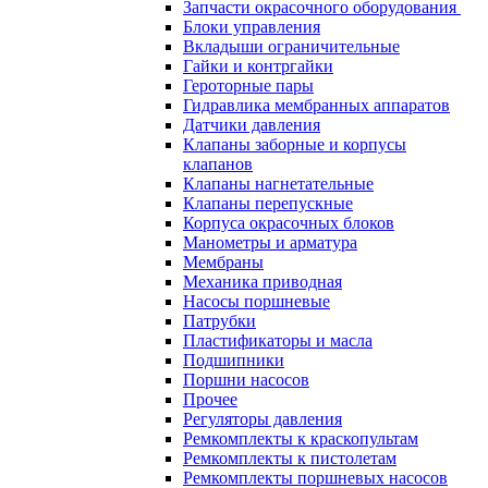
Запчасти окрасочного оборудования
Блоки управления
Вкладыши ограничительные
Гайки и контргайки
Героторные пары
Гидравлика мембранных аппаратов
Датчики давления
Клапаны заборные и корпусы
клапанов
Клапаны нагнетательные
Клапаны перепускные
Корпуса окрасочных блоков
Манометры и арматура
Мембраны
Механика приводная
Насосы поршневые
Патрубки
Пластификаторы и масла
Подшипники
Поршни насосов
Прочее
Регуляторы давления
Ремкомплекты к краскопультам
Ремкомплекты к пистолетам
Ремкомплекты поршневых насосов