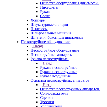
Оснастка оборудования для смесей
Пистолеты
Рукава
Сопла
Хопперы
Штукатурные станции
Пылесосы
Шлифовальные машины
Шпатели, боксы для шпатлевки
Пескоструйное оборудование
Назад
Пескоструйное оборудование
Пескоструйные аппараты
Рукава пескоструйные
Назад
Рукава пескоструйные
Рукава пескоструйные
Рукава воздушные
Оснастка пескоструйных аппаратов
Назад
Оснастка пескоструйных аппаратов
Соплодержатели
Сцепления
Тросики
Уплотнители