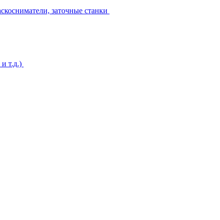
аскосниматели, заточные станки
и т.д.)