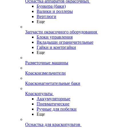
Оснастка аппаратов окрасочных
Бункера (баки)
Валики и роллеры
Вертлюги
Еще
Запчасти окрасочного оборудования
Блоки управления
Вкладыши ограничительные
Гайки и контргайки
Еще
Разметочные машины
Краскоизмельчители
Красконагнетательные баки
Краскопульты
Аккумуляторные
Пневматические
Ручные для побелки
Еще
Оснастка для краскопультов