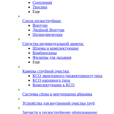
Сцепления
Тросики
Еще
Сопла пескоструйные
Вентури
Двойной Вентури
Цилиндрические
Средства индивидуальной защиты
Шлемы и комплектующие
Комбинезоны
Фильтры для дыхания
Еще
Камеры струйной очистки
КСО эжекторного (инжекторного) типа
КСО напорного типа
Комплектующие к КСО
Системы сбора и рекуперации абразива
Устройства для внутренней очистки труб
Запчасти к пескоструйному оборудованию