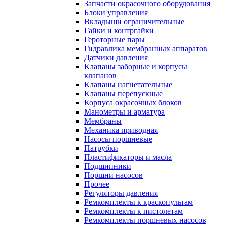
Запчасти окрасочного оборудования
Блоки управления
Вкладыши ограничительные
Гайки и контргайки
Героторные пары
Гидравлика мембранных аппаратов
Датчики давления
Клапаны заборные и корпусы
клапанов
Клапаны нагнетательные
Клапаны перепускные
Корпуса окрасочных блоков
Манометры и арматура
Мембраны
Механика приводная
Насосы поршневые
Патрубки
Пластификаторы и масла
Подшипники
Поршни насосов
Прочее
Регуляторы давления
Ремкомплекты к краскопультам
Ремкомплекты к пистолетам
Ремкомплекты поршневых насосов