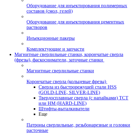
Оборудование для инъектирования полимерных
составов (смол, гелей)
Оборудование для инъектирования цементных
растворов
Инъекционные пакеры
Комплектующие и запчасти
Магнитные сверлильные станки, корончатые сверла
(фрезы), фаскосниматели, заточные станки
Магнитные сверлильные станки
Корончатые сверла (кольцевые фрезы)
Сверла из быстрорежущей стали HSS
(GOLD-LINE, SILVER-LINE)
Твердосплавные сверла (с напайками) ТСТ
или HM (HARD-LINE)
Штифты-выталкиватели
Еще
Патроны сверлильные, резьбонарезные и головки
расточные