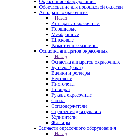
Окрасочное оборудование
Оборудование для порошковой окраски
Аппараты окрасочные
Назад
Аппараты окрасочные
Поршневые
Мембранные
Шнековые
Разметочные машины
Оснастка аппаратов окрасочных
Назад
Оснастка аппаратов окрасочных
Бункера (баки)
Валики и роллеры
Вертлюги
Пистолеты
Поводки
Рукава окрасочные
Сопла
Соплодержатели
Сцепления для рукавов
Удлинители
Фильтры
Запчасти окрасочного оборудования
Назад