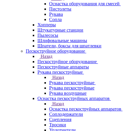
Оснастка оборудования для смесей
Пистолеты
Рукава
Сопла
Хопперы
Штукатурные станции
Пылесосы
Шлифовальные машины
Шпатели, боксы для шпатлевки
Пескоструйное оборудование
Назад
Пескоструйное оборудование
Пескоструйные аппараты
Рукава пескоструйные
Назад
Рукава пескоструйные
Рукава пескоструйные
Рукава воздушные
Оснастка пескоструйных аппаратов
Назад
Оснастка пескоструйных аппаратов
Соплодержатели
Сцепления
Тросики
Уплотнители