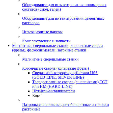
Оборудование для инъектирования полимерных
составов (смол, гелей)
Оборудование для инъектирования цементных
растворов
Инъекционные пакеры
Комплектующие и запчасти
Магнитные сверлильные станки, корончатые сверла
(фрезы), фаскосниматели, заточные станки
Магнитные сверлильные станки
Корончатые сверла (кольцевые фрезы)
Сверла из быстрорежущей стали HSS
(GOLD-LINE, SILVER-LINE)
Твердосплавные сверла (с напайками) ТСТ
или HM (HARD-LINE)
Штифты-выталкиватели
Еще
Патроны сверлильные, резьбонарезные и головки
расточные