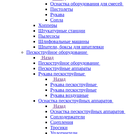
Оснастка оборудования для смесей
Пистолеты
Рукава
Сопла
Хопперы
Штукатурные станции
Пылесосы
Шлифовальные машины
Шпатели, боксы для шпатлевки
Пескоструйное оборудование
Назад
Пескоструйное оборудование
Пескоструйные аппараты
Рукава пескоструйные
Назад
Рукава пескоструйные
Рукава пескоструйные
Рукава воздушные
Оснастка пескоструйных аппаратов
Назад
Оснастка пескоструйных аппаратов
Соплодержатели
Сцепления
Тросики
Уплотнители