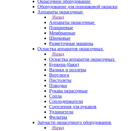
Окрасочное оборудование
Оборудование для порошковой окраски
Аппараты окрасочные
Назад
Аппараты окрасочные
Поршневые
Мембранные
Шнековые
Разметочные машины
Оснастка аппаратов окрасочных
Назад
Оснастка аппаратов окрасочных
Бункера (баки)
Валики и роллеры
Вертлюги
Пистолеты
Поводки
Рукава окрасочные
Сопла
Соплодержатели
Сцепления для рукавов
Удлинители
Фильтры
Запчасти окрасочного оборудования
Назад