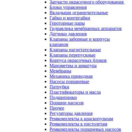
Запчасти окрасочного оборудования
Блоки управления
Вкладыши ограничительные
Гайки и контргайки
Героторные пары
Гидравлика мембранных аппаратов
Датчики давления
Клапаны заборные и корпусы
клапанов
Клапаны нагнетательные
Клапаны перепускные
Корпуса окрасочных блоков
Манометры и арматура
Мембраны
Механика приводная
Насосы поршневые
Патрубки
Пластификаторы и масла
Подшипники
Поршни насосов
Прочее
Регуляторы давления
Ремкомплекты к краскопультам
Ремкомплекты к пистолетам
Ремкомплекты поршневых насосов