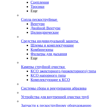
Сцепления
Тросики
Еще
Сопла пескоструйные
Вентури
Двойной Вентури
Цилиндрические
Средства индивидуальной защиты
Шлемы и комплектующие
Комбинезоны
Фильтры для дыхания
Еще
Камеры струйной очистки
КСО эжекторного (инжекторного) типа
КСО напорного типа
Комплектующие к КСО
Системы сбора и рекуперации абразива
Устройства для внутренней очистки труб
Запчасти к пескоструйному оборудованию