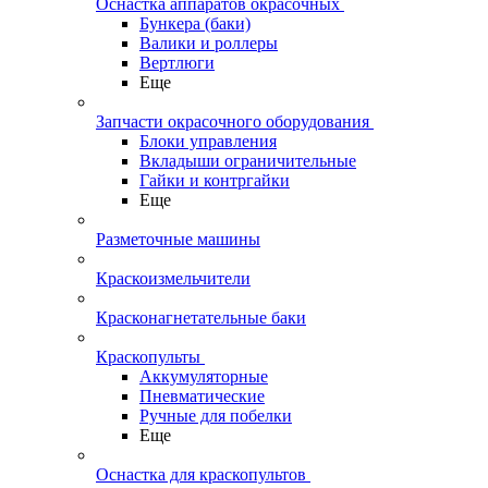
Оснастка аппаратов окрасочных
Бункера (баки)
Валики и роллеры
Вертлюги
Еще
Запчасти окрасочного оборудования
Блоки управления
Вкладыши ограничительные
Гайки и контргайки
Еще
Разметочные машины
Краскоизмельчители
Красконагнетательные баки
Краскопульты
Аккумуляторные
Пневматические
Ручные для побелки
Еще
Оснастка для краскопультов