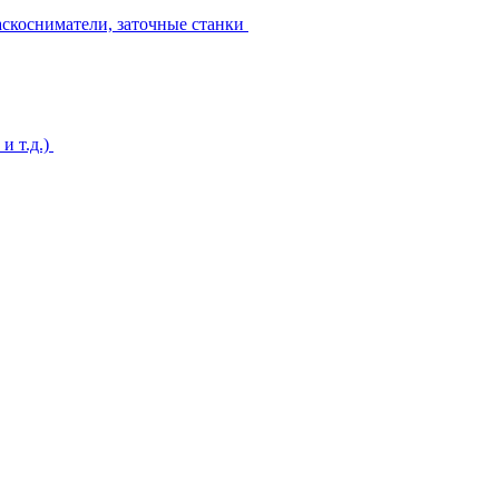
аскосниматели, заточные станки
и т.д.)