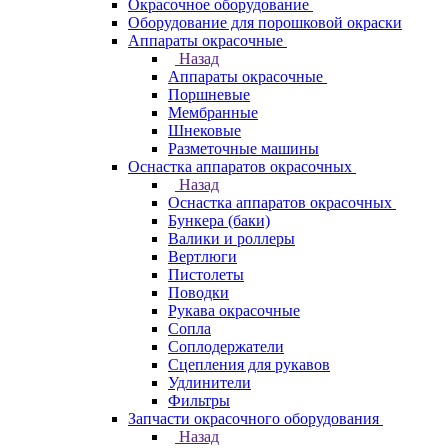
Окрасочное оборудование
Оборудование для порошковой окраски
Аппараты окрасочные
Назад
Аппараты окрасочные
Поршневые
Мембранные
Шнековые
Разметочные машины
Оснастка аппаратов окрасочных
Назад
Оснастка аппаратов окрасочных
Бункера (баки)
Валики и роллеры
Вертлюги
Пистолеты
Поводки
Рукава окрасочные
Сопла
Соплодержатели
Сцепления для рукавов
Удлинители
Фильтры
Запчасти окрасочного оборудования
Назад