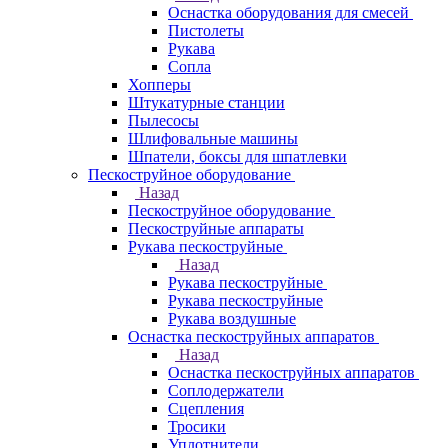
Оснастка оборудования для смесей
Пистолеты
Рукава
Сопла
Хопперы
Штукатурные станции
Пылесосы
Шлифовальные машины
Шпатели, боксы для шпатлевки
Пескоструйное оборудование
Назад
Пескоструйное оборудование
Пескоструйные аппараты
Рукава пескоструйные
Назад
Рукава пескоструйные
Рукава пескоструйные
Рукава воздушные
Оснастка пескоструйных аппаратов
Назад
Оснастка пескоструйных аппаратов
Соплодержатели
Сцепления
Тросики
Уплотнители