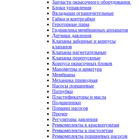
Запчасти окрасочного оборудования
Блоки управления
Вкладыши ограничительные
Гайки и контргайки
Героторные пары
Гидравлика мембранных аппаратов
Датчики давления
Клапаны заборные и корпусы
клапанов
Клапаны нагнетательные
Клапаны перепускные
Корпуса окрасочных блоков
Манометры и арматура
Мембраны
Механика приводная
Насосы поршневые
Патрубки
Пластификаторы и масла
Подшипники
Поршни насосов
Прочее
Регуляторы давления
Ремкомплекты к краскопультам
Ремкомплекты к пистолетам
Ремкомплекты поршневых насосов