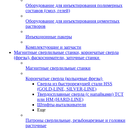
Оборудование для инъектирования полимерных
составов (смол, гелей)
Оборудование для инъектирования цементных
растворов
Инъекционные пакеры
Комплектующие и запчасти
Магнитные сверлильные станки, корончатые сверла
(фрезы), фаскосниматели, заточные станки
Магнитные сверлильные станки
Корончатые сверла (кольцевые фрезы)
Сверла из быстрорежущей стали HSS
(GOLD-LINE, SILVER-LINE)
Твердосплавные сверла (с напайками) ТСТ
или HM (HARD-LINE)
Штифты-выталкиватели
Еще
Патроны сверлильные, резьбонарезные и головки
расточные