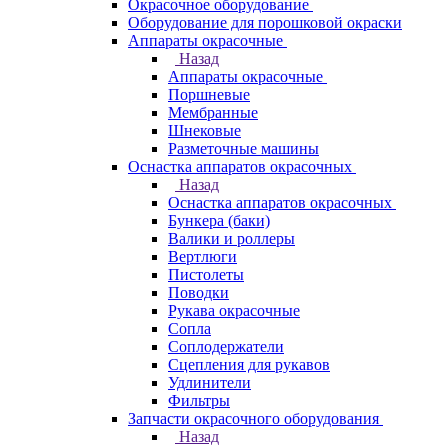
Окрасочное оборудование
Оборудование для порошковой окраски
Аппараты окрасочные
Назад
Аппараты окрасочные
Поршневые
Мембранные
Шнековые
Разметочные машины
Оснастка аппаратов окрасочных
Назад
Оснастка аппаратов окрасочных
Бункера (баки)
Валики и роллеры
Вертлюги
Пистолеты
Поводки
Рукава окрасочные
Сопла
Соплодержатели
Сцепления для рукавов
Удлинители
Фильтры
Запчасти окрасочного оборудования
Назад