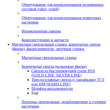
Оборудование для инъектирования полимерных
составов (смол, гелей)
Оборудование для инъектирования цементных
растворов
Инъекционные пакеры
Комплектующие и запчасти
Магнитные сверлильные станки, корончатые сверла
(фрезы), фаскосниматели, заточные станки
Магнитные сверлильные станки
Корончатые сверла (кольцевые фрезы)
Сверла из быстрорежущей стали HSS
(GOLD-LINE, SILVER-LINE)
Твердосплавные сверла (с напайками) ТСТ
или HM (HARD-LINE)
Штифты-выталкиватели
Еще
Патроны сверлильные, резьбонарезные и головки
расточные