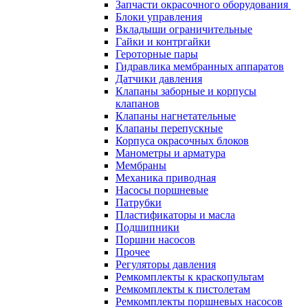
Запчасти окрасочного оборудования
Блоки управления
Вкладыши ограничительные
Гайки и контргайки
Героторные пары
Гидравлика мембранных аппаратов
Датчики давления
Клапаны заборные и корпусы
клапанов
Клапаны нагнетательные
Клапаны перепускные
Корпуса окрасочных блоков
Манометры и арматура
Мембраны
Механика приводная
Насосы поршневые
Патрубки
Пластификаторы и масла
Подшипники
Поршни насосов
Прочее
Регуляторы давления
Ремкомплекты к краскопультам
Ремкомплекты к пистолетам
Ремкомплекты поршневых насосов