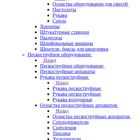
Оснастка оборудования для смесей
Пистолеты
Рукава
Сопла
Хопперы
Штукатурные станции
Пылесосы
Шлифовальные машины
Шпатели, боксы для шпатлевки
Пескоструйное оборудование
Назад
Пескоструйное оборудование
Пескоструйные аппараты
Рукава пескоструйные
Назад
Рукава пескоструйные
Рукава пескоструйные
Рукава воздушные
Оснастка пескоструйных аппаратов
Назад
Оснастка пескоструйных аппаратов
Соплодержатели
Сцепления
Тросики
Уплотнители