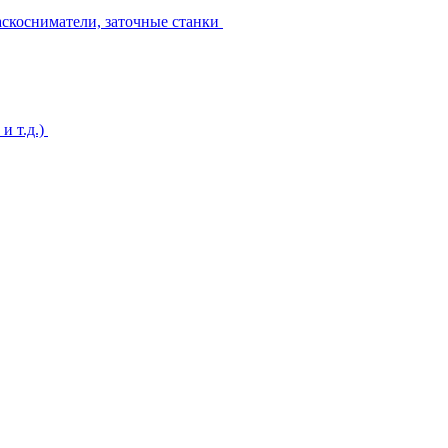
аскосниматели, заточные станки
и т.д.)