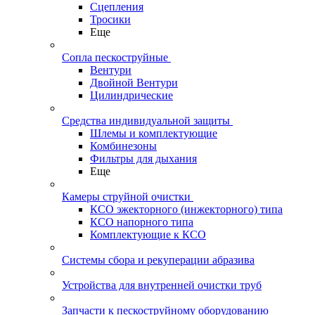
Сцепления
Тросики
Еще
Сопла пескоструйные
Вентури
Двойной Вентури
Цилиндрические
Средства индивидуальной защиты
Шлемы и комплектующие
Комбинезоны
Фильтры для дыхания
Еще
Камеры струйной очистки
КСО эжекторного (инжекторного) типа
КСО напорного типа
Комплектующие к КСО
Системы сбора и рекуперации абразива
Устройства для внутренней очистки труб
Запчасти к пескоструйному оборудованию