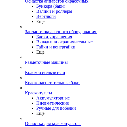
Оснастка аппаратов окрасочных
Бункера (баки)
Валики и роллеры
Вертлюги
Еще
Запчасти окрасочного оборудования
Блоки управления
Вкладыши ограничительные
Гайки и контргайки
Еще
Разметочные машины
Краскоизмельчители
Красконагнетательные баки
Краскопульты
Аккумуляторные
Пневматические
Ручные для побелки
Еще
Оснастка для краскопультов