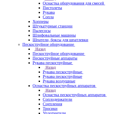
Оснастка оборудования для смесей
Пистолеты
Рукава
Сопла
Хопперы
Штукатурные станции
Пылесосы
Шлифовальные машины
Шпатели, боксы для шпатлевки
Пескоструйное оборудование
Назад
Пескоструйное оборудование
Пескоструйные аппараты
Рукава пескоструйные
Назад
Рукава пескоструйные
Рукава пескоструйные
Рукава воздушные
Оснастка пескоструйных аппаратов
Назад
Оснастка пескоструйных аппаратов
Соплодержатели
Сцепления
Тросики
Уплотнители