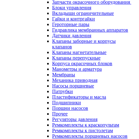
Запчасти окрасочного оборудования
Блоки управления
Вкладыши ограничительные
Гайки и контргайки
Героторные пары
Гидравлика мембранных аппаратов
Датчики давления
Клапаны заборные и корпусы
клапанов
Клапаны нагнетательные
Клапаны перепускные
Корпуса окрасочных блоков
Манометры и арматура
Мембраны
Механика приводная
Насосы поршневые
Патрубки
Пластификаторы и масла
Подшипники
Поршни насосов
Прочее
Регуляторы давления
Ремкомплекты к краскопультам
Ремкомплекты к пистолетам
Ремкомплекты поршневых насосов