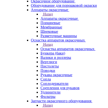
Окрасочное оборудование
Оборудование для порошковой окраски
Аппараты окрасочные
Назад
Аппараты окрасочные
Поршневые
Мембранные
Шнековые
Разметочные машины
Оснастка аппаратов окрасочных
Назад
Оснастка аппаратов окрасочных
Бункера (баки)
Валики и роллеры
Вертлюги
Пистолеты
Поводки
Рукава окрасочные
Сопла
Соплодержатели
Сцепления для рукавов
Удлинители
Фильтры
Запчасти окрасочного оборудования
Назад