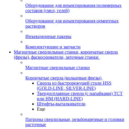
Оборудование для инъектирования полимерных
составов (смол, гелей)
Оборудование для инъектирования цементных
растворов
Инъекционные пакеры
Комплектующие и запчасти
Магнитные сверлильные станки, корончатые сверла
(фрезы), фаскосниматели, заточные станки
Магнитные сверлильные станки
Корончатые сверла (кольцевые фрезы)
Сверла из быстрорежущей стали HSS
(GOLD-LINE, SILVER-LINE)
Твердосплавные сверла (с напайками) ТСТ
или HM (HARD-LINE)
Штифты-выталкиватели
Еще
Патроны сверлильные, резьбонарезные и головки
расточные