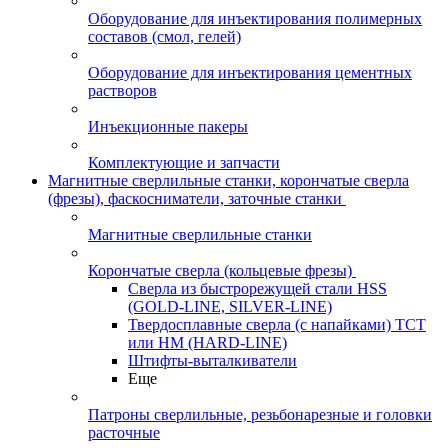
Оборудование для инъектирования полимерных
составов (смол, гелей)
Оборудование для инъектирования цементных
растворов
Инъекционные пакеры
Комплектующие и запчасти
Магнитные сверлильные станки, корончатые сверла
(фрезы), фаскосниматели, заточные станки
Магнитные сверлильные станки
Корончатые сверла (кольцевые фрезы)
Сверла из быстрорежущей стали HSS
(GOLD-LINE, SILVER-LINE)
Твердосплавные сверла (с напайками) ТСТ
или HM (HARD-LINE)
Штифты-выталкиватели
Еще
Патроны сверлильные, резьбонарезные и головки
расточные