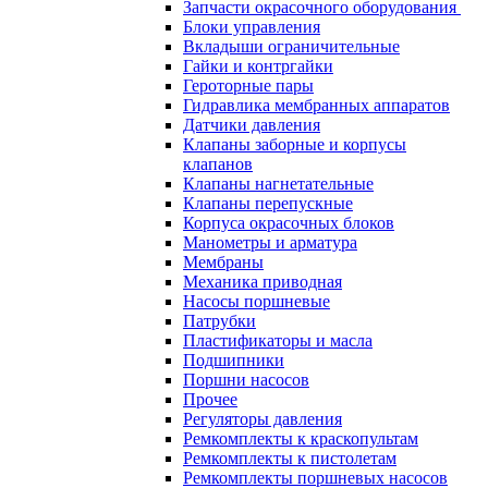
Запчасти окрасочного оборудования
Блоки управления
Вкладыши ограничительные
Гайки и контргайки
Героторные пары
Гидравлика мембранных аппаратов
Датчики давления
Клапаны заборные и корпусы
клапанов
Клапаны нагнетательные
Клапаны перепускные
Корпуса окрасочных блоков
Манометры и арматура
Мембраны
Механика приводная
Насосы поршневые
Патрубки
Пластификаторы и масла
Подшипники
Поршни насосов
Прочее
Регуляторы давления
Ремкомплекты к краскопультам
Ремкомплекты к пистолетам
Ремкомплекты поршневых насосов