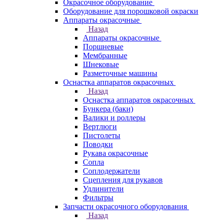
Окрасочное оборудование
Оборудование для порошковой окраски
Аппараты окрасочные
Назад
Аппараты окрасочные
Поршневые
Мембранные
Шнековые
Разметочные машины
Оснастка аппаратов окрасочных
Назад
Оснастка аппаратов окрасочных
Бункера (баки)
Валики и роллеры
Вертлюги
Пистолеты
Поводки
Рукава окрасочные
Сопла
Соплодержатели
Сцепления для рукавов
Удлинители
Фильтры
Запчасти окрасочного оборудования
Назад