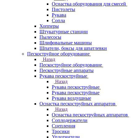
Оснастка оборудования для смесей
Пистолеты
Рукава
Сопла
Хопперы
Штукатурные станции
Пылесосы
Шлифовальные машины
Шпатели, боксы для шпатлевки
Пескоструйное оборудование
Назад
Пескоструйное оборудование
Пескоструйные аппараты
Рукава пескоструйные
Назад
Рукава пескоструйные
Рукава пескоструйные
Рукава воздушные
Оснастка пескоструйных аппаратов
Назад
Оснастка пескоструйных аппаратов
Соплодержатели
Сцепления
Тросики
Уплотнители